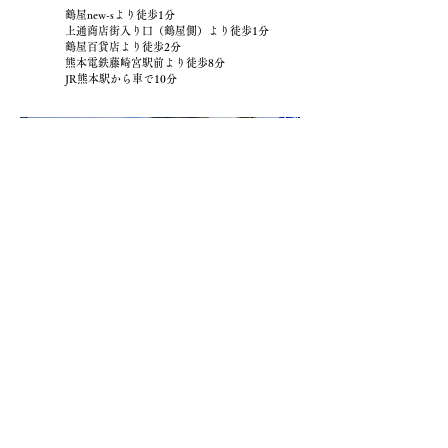
鶴屋new-sより徒歩1分
上通商店街入り口（鶴屋側）より徒歩1分
鶴屋百貨店より徒歩2分
熊本電鉄藤崎宮駅前より徒歩8分
JR熊本駅から車で10分