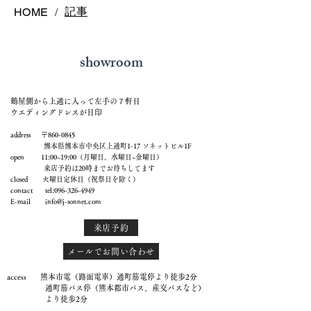
記事
HOME
/
showroom
鶴屋側から上通に入って左手の７軒目
ウエディングドレスが目印
address 〒860-0845
熊本県熊本市中央区上通町1-17 ソネットビル1F
open 11:00~19:00（月曜日、水曜日~金曜日）
来店予約は20時までお待ちしてます
closed 火曜日定休日（祝祭日を除く）
contact tel:
096-326-4949
E-mail
info@j-sonnet.com
来店予約
メールでお問い合わせ
access 熊本市電（路面電車）通町筋電停より徒歩2分
通町筋バス停（熊本都市バス、産交バスなど）
より徒歩2分