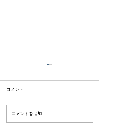
コメント
マラヤガーネッ
極美ピンクサファイア
コメントを追加…