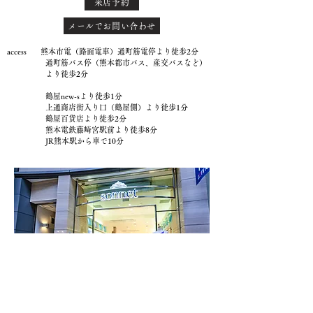
来店予約
メールでお問い合わせ
access 熊本市電（路面電車）通町筋電停より徒歩2分
通町筋バス停（熊本都市バス、産交バスなど）
より徒歩2分
鶴屋new-sより徒歩1分
上通商店街入り口（鶴屋側）より徒歩1分
鶴屋百貨店より徒歩2分
熊本電鉄藤崎宮駅前より徒歩8分
JR熊本駅から車で10分