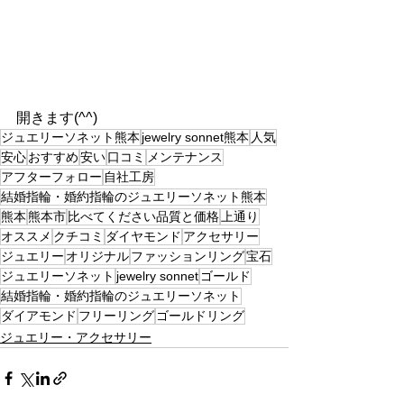
開きます(^^)
ジュエリーソネット熊本
jewelry sonnet熊本
人気
安心
おすすめ
安い
口コミ
メンテナンス
アフターフォロー
自社工房
結婚指輪・婚約指輪のジュエリーソネット熊本
熊本
熊本市
比べてください品質と価格
上通り
オススメ
クチコミ
ダイヤモンド
アクセサリー
ジュエリー
オリジナル
ファッションリング
宝石
ジュエリーソネット
jewelry sonnet
ゴールド
結婚指輪・婚約指輪のジュエリーソネット
ダイアモンド
フリーリング
ゴールドリング
ジュエリー・アクセサリー