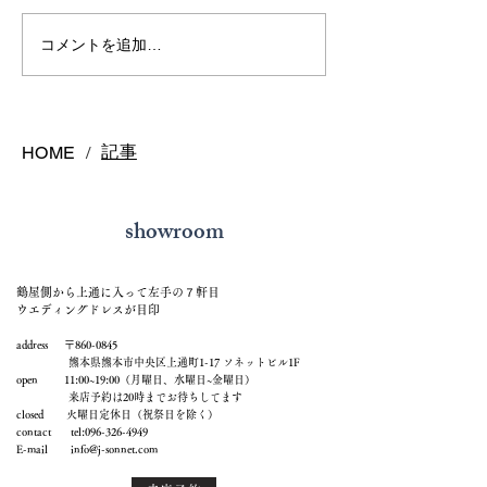
アクアマリンリング
インテンスイエ
コメントを追加…
ヤ
記事
HOME
/
showroom
鶴屋側から上通に入って左手の７軒目
ウエディングドレスが目印
address 〒860-0845
熊本県熊本市中央区上通町1-17 ソネットビル1F
open 11:00~19:00（月曜日、水曜日~金曜日）
来店予約は20時までお待ちしてます
closed 火曜日定休日（祝祭日を除く）
contact tel:
096-326-4949
E-mail
info@j-sonnet.com