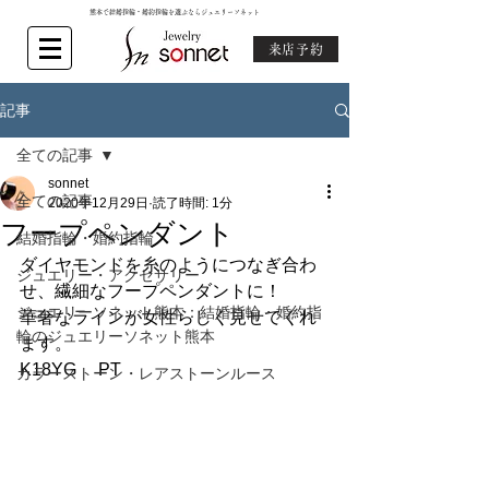
熊本で結婚指輪・婚約指輪を選ぶならジュエリーソネット
来店予約
記事
全ての記事
sonnet
全ての記事
2020年12月29日
読了時間: 1分
フープペンダント
結婚指輪・婚約指輪
ダイヤモンドを糸のようにつなぎ合わ
ジュエリー・アクセサリー
せ、繊細なフープペンダントに！
ジュエリーソネット熊本：結婚指輪・婚約指
華奢なラインが女性らしく見せてくれ
輪のジュエリーソネット熊本
ます。
K18YG     PT
カラーストーン・レアストーンルース