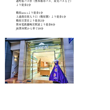
通町筋バス停（熊本都市バス、産交バスなど）
より徒歩2分
鶴屋new-sより徒歩1分
上通商店街入り口（鶴屋側）より徒歩1分
鶴屋百貨店より徒歩2分
熊本電鉄藤崎宮駅前より徒歩8分
JR熊本駅から車で10分