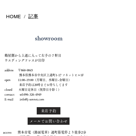
記事
HOME
/
showroom
鶴屋側から上通に入って左手の７軒目
ウエディングドレスが目印
address 〒860-0845
熊本県熊本市中央区上通町1-17 ソネットビル1F
open 11:00~19:00（月曜日、水曜日~金曜日）
来店予約は20時までお待ちしてます
closed 火曜日定休日（祝祭日を除く）
contact tel:
096-326-4949
E-mail
info@j-sonnet.com
来店予約
メールでお問い合わせ
access 熊本市電（路面電車）通町筋電停より徒歩2分