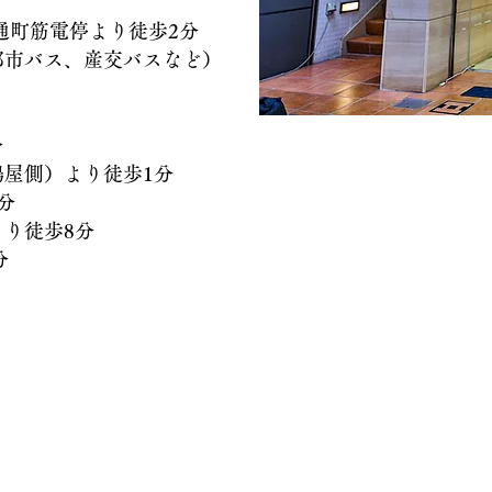
）通町筋電停より徒歩2分
バス、産交バスなど）
分
側）より徒歩1分
分
徒歩8分
分