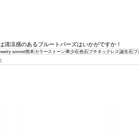
は清涼感のあるブルートパーズはいかがですか！
ewelry sonnet熊本
カラーストーン
希少石
色石
プチネックレス
誕生石
ブ
ー