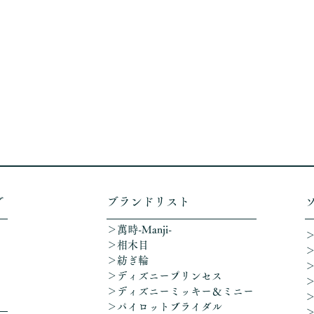
グ
​ブランドリスト
＞萬時-Manji-
＞相木目
＞紡ぎ輪
＞ディズニープリンセス
​＞ディズニーミッキー＆ミニー
＞パイロットブライダル