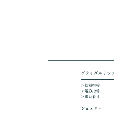
​ブライダルリン
＞結婚指輪
＞婚約指輪
＞重ね着け​
ジュエリー