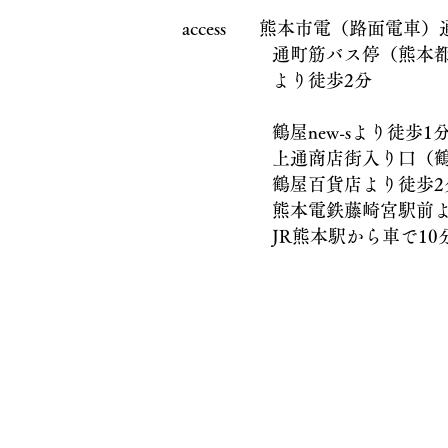
access 熊本市電（路面電車
通町筋バス停（熊本都市
より徒歩2分
鶴屋new-sより徒歩1
上通商店街入り口（鶴屋
鶴屋百貨店より徒歩2
熊本電鉄藤崎宮駅前より
JR熊本駅から車で10