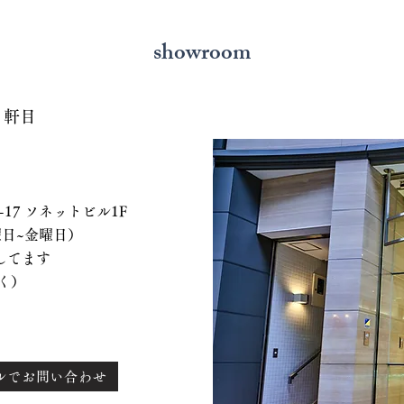
showroom
７軒目
 ソネットビル1F
、水曜日~金曜日）
てます
く）
ルでお問い合わせ