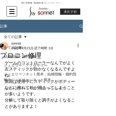
熊本で結婚指輪・婚約指輪を選ぶならジュエリーソネット
来店予約
記事
全ての記事
sonnet
全ての記事
2020年9月21日
読了時間: 1分
プロコン修理
結婚指輪・婚約指輪
ゲームのコントローラーなんでがよく
ジュエリー・アクセサリー
左スティックが効かなくなるんですよ
ジュエリーソネット熊本：結婚指輪・婚約指
ね。
輪のジュエリーソネット熊本
原因は使用中にスティックがボディー
などに擦れて粉が溜まってしまうこと
カラーストーン・レアストーンルース
が多いようです。
分解して取り除くと調子がよくなるこ
とがありますよ！