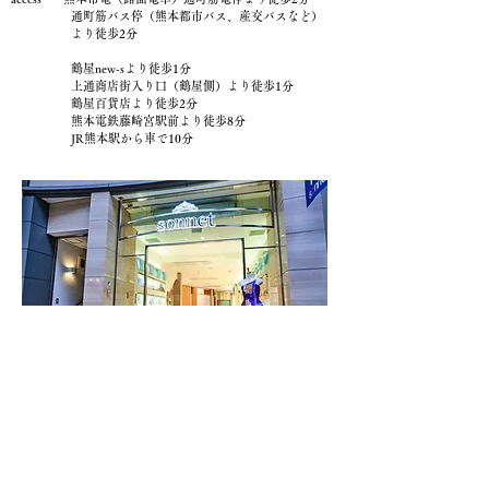
通町筋バス停（熊本都市バス、産交バスなど）
より徒歩2分
鶴屋new-sより徒歩1分
上通商店街入り口（鶴屋側）より徒歩1分
鶴屋百貨店より徒歩2分
熊本電鉄藤崎宮駅前より徒歩8分
JR熊本駅から車で10分