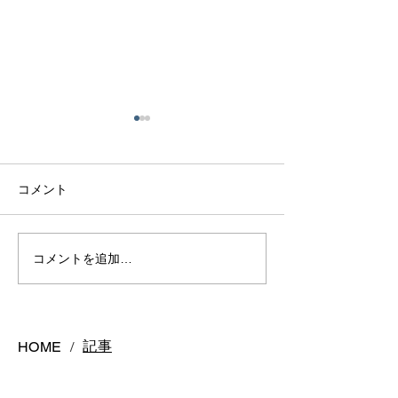
コメント
熊本で結婚指輪は毎日着
熊本で結婚指輪
コメントを追加…
けっぱなしで大丈夫？長
う？購入時期の
持ちさせるポイントを解
悔しないスケジ
説
ご紹介
記事
HOME
/