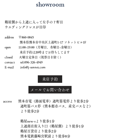
showroom
鶴屋側から上通に入って左手の７軒目
ウエディングドレスが目印
address 〒860-0845
熊本県熊本市中央区上通町1-17 ソネットビル1F
open 11:00~19:00（月曜日、水曜日~金曜日）
来店予約は20時までお待ちしてます
closed 火曜日定休日（祝祭日を除く）
contact tel:
096-326-4949
E-mail
info@j-sonnet.com
来店予約
メールでお問い合わせ
access 熊本市電（路面電車）通町筋電停より徒歩2分
通町筋バス停（熊本都市バス、産交バスなど）
より徒歩2分
鶴屋new-sより徒歩1分
上通商店街入り口（鶴屋側）より徒歩1分
鶴屋百貨店より徒歩2分
熊本電鉄藤崎宮駅前より徒歩8分