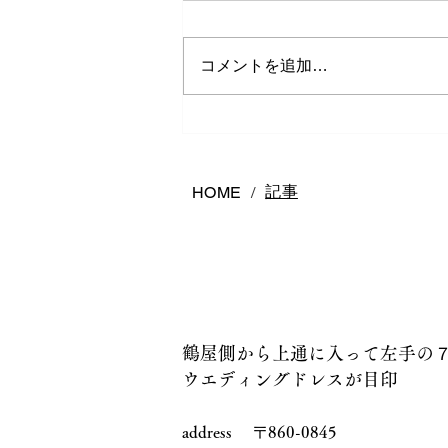
コメントを追加…
夏の汗でジュエリーが傷む？
正しいお手入れ方法と長持ち
させるコツ
記事
HOME
/
鶴屋側から上通に入って左手の
ウエディングドレスが目印
address 〒860-0845