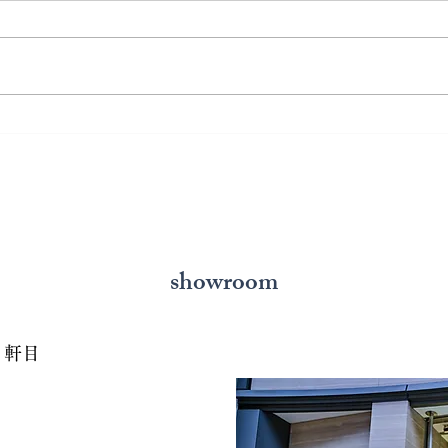
熊本で結婚指輪は毎日着けっ
熊本
ぱなしで大丈夫？長持ちさせ
購入
るポイントを解説
スケ
showroom
７軒目