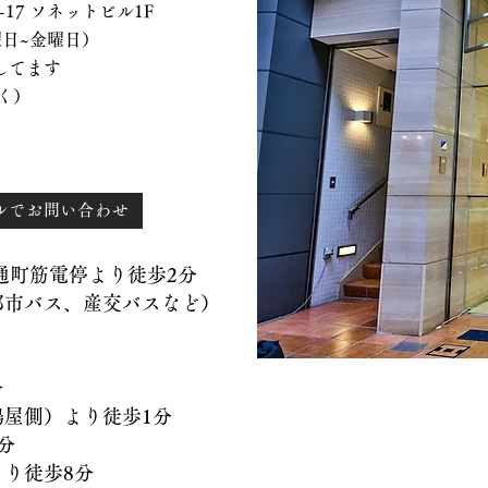
 ソネットビル1F
、水曜日~金曜日）
てます
く）
ルでお問い合わせ
）通町筋電停より徒歩2分
バス、産交バスなど）
分
側）より徒歩1分
分
徒歩8分