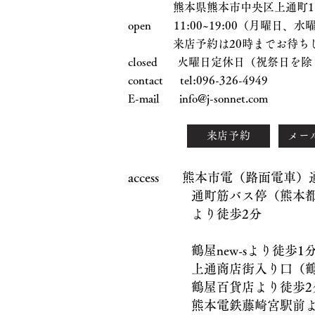
熊本県熊本市中央区上通町1-17
open 11:00~19:00（月曜日
来店予約は20時までお待ちし
closed 火曜日定休日（祝祭日を除
contact tel:096-326-4949
E-mail
info@j-sonnet.com
来店予約
メー
access 熊本市電（路面電車
通町筋バス停（熊本都市
より徒歩2分
鶴屋new-sより徒歩1
上通商店街入り口（鶴屋
鶴屋百貨店より徒歩2
熊本電鉄藤崎宮駅前より