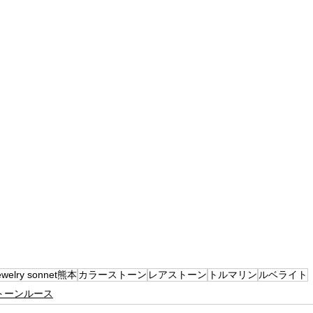
ewelry sonnet熊本
カラーストーン
レアストーン
トルマリン
ルベライト
トーンルース