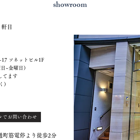
showroom
７軒目
 ソネットビル1F
、水曜日~金曜日）
てます
く）
ルでお問い合わせ
）通町筋電停より徒歩2分