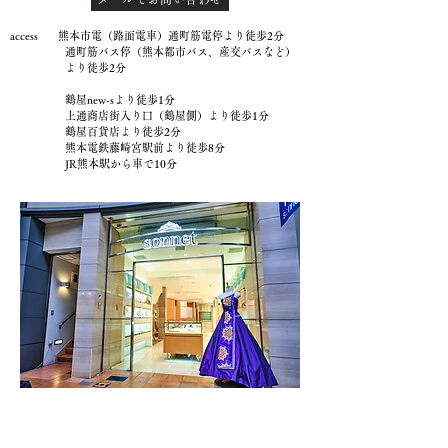
access 熊本市電（路面電車）通町筋電停より徒歩2分
通町筋バス停（熊本都市バス、産交バスなど）
より徒歩2分
鶴屋new-sより徒歩1分
上通商店街入り口（鶴屋側）より徒歩1分
鶴屋百貨店より徒歩2分
熊本電鉄藤崎宮駅前より徒歩8分
JR熊本駅から車で10分