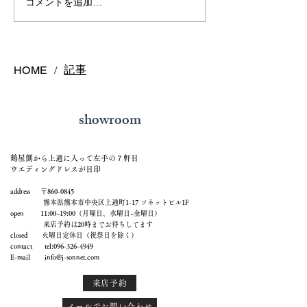
インテンスイエ
コメントを追加…
ヤ
記事
HOME
/
showroom
鶴屋側から上通に入って左手の７軒目
ウエディングドレスが目印
address 〒860-0845
熊本県熊本市中央区上通町1-17 ソネットビル1F
open 11:00~19:00（月曜日、水曜日~金曜日）
来店予約は20時までお待ちしてます
closed 火曜日定休日（祝祭日を除く）
contact tel:
096-326-4949
E-mail
info@j-sonnet.com
来店予約
メールでお問い合わせ