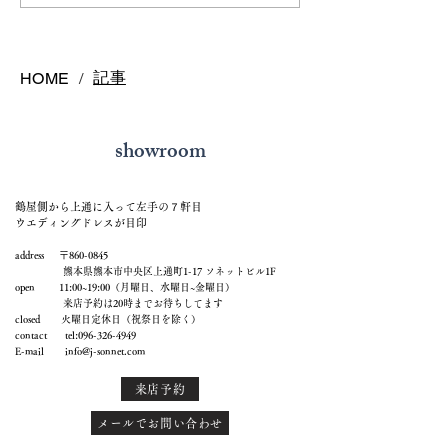
ヤ
記事
HOME
/
showroom
鶴屋側から上通に入って左手の７軒目
ウエディングドレスが目印
address 〒860-0845
熊本県熊本市中央区上通町1-17 ソネットビル1F
open 11:00~19:00（月曜日、水曜日~金曜日）
来店予約は20時までお待ちしてます
closed 火曜日定休日（祝祭日を除く）
contact tel:
096-326-4949
E-mail
info@j-sonnet.com
来店予約
メールでお問い合わせ