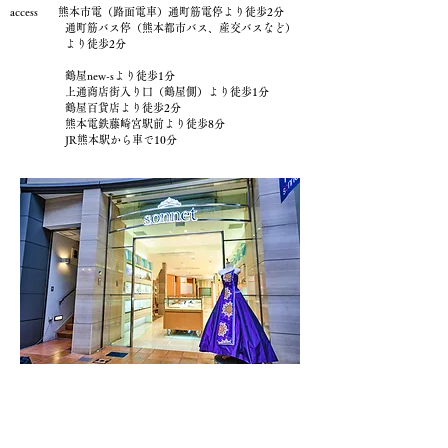
access 熊本市電（路面電車）通町筋電停より徒歩2分
通町筋バス停（熊本都市バス、産交バスなど）
より徒歩2分
鶴屋new-sより徒歩1分
上通商店街入り口（鶴屋側）より徒歩1分
鶴屋百貨店より徒歩2分
熊本電鉄藤崎宮駅前より徒歩8分
JR熊本駅から車で10分