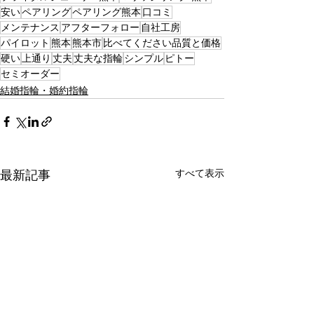
安い
ペアリング
ペアリング熊本
口コミ
メンテナンス
アフターフォロー
自社工房
パイロット
熊本
熊本市
比べてください品質と価格
硬い
上通り
丈夫
丈夫な指輪
シンプル
ピトー
セミオーダー
結婚指輪・婚約指輪
すべて表示
最新記事