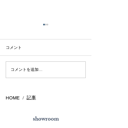
コメント
熊本で結婚指輪を選ぶ予
鍛造リングと鋳
コメントを追加…
算はどれくらい？相場と
の違いとは？後
後悔しない選び方を解説
結婚指輪の選び
記事
HOME
/
showroom