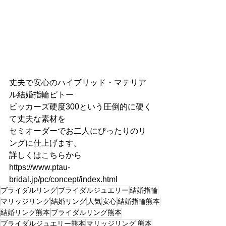
丈夫で安心のハイブリッド・マテリア
ル結婚指輪ピトー
ビッカーズ硬度300という圧倒的に硬く
て丈夫な素材を
セミオーダーでお二人にぴったりのリ
ングに仕上げます。
詳しくはこちらから
https://www.ptau-
bridal.jp/pc/concept/index.html
ブライダルリング
ブライダルジュエリー
結婚指輪
マリッジリング
結婚リング
人気
安心
結婚指輪熊本
結婚リング熊本
ブライダルリング熊本
ブライダルジュエリー熊本
マリッジリング 熊本