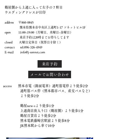
鶴屋側から上通に入って左手の７軒目
ウエディングドレスが目印
address 〒860-0845
熊本県熊本市中央区上通町1-17 ソネットビル1F
open 11:00~19:00（月曜日、水曜日~金曜日）
来店予約は20時までお待ちしてます
closed 火曜日定休日（祝祭日を除く）
contact tel:
096-326-4949
E-mail
info@j-sonnet.com
来店予約
メールでお問い合わせ
access 熊本市電（路面電車）通町筋電停より徒歩2分
通町筋バス停（熊本都市バス、産交バスなど）
より徒歩2分
鶴屋new-sより徒歩1分
上通商店街入り口（鶴屋側）より徒歩1分
鶴屋百貨店より徒歩2分
熊本電鉄藤崎宮駅前より徒歩8分
JR熊本駅から車で10分