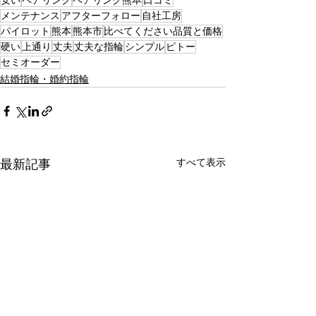
安い
ペアリング
ペアリング熊本
口コミ
メンテナンス
アフターフォロー
自社工房
パイロット
熊本
熊本市
比べてください品質と価格
硬い
上通り
丈夫
丈夫な指輪
シンプル
ピトー
セミオーダー
結婚指輪・婚約指輪
すべて表示
最新記事