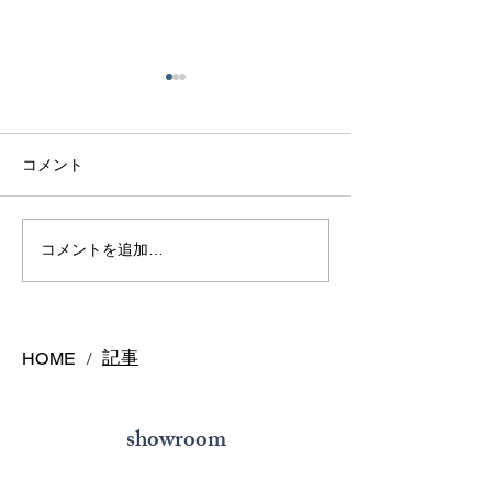
コメント
熊本で結婚指輪を選ぶ予
鍛造リングと鋳
コメントを追加…
算はどれくらい？相場と
の違いとは？後
後悔しない選び方を解説
結婚指輪の選び
記事
HOME
/
showroom