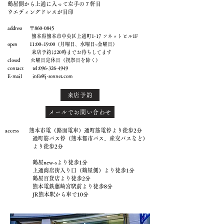
鶴屋側から上通に入って左手の７軒目
ウエディングドレスが目印
address 〒860-0845
熊本県熊本市中央区上通町1-17 ソネットビル1F
open 11:00~19:00（月曜日、水曜日~金曜日）
来店予約は20時までお待ちしてます
closed 火曜日定休日（祝祭日を除く）
contact tel:
096-326-4949
E-mail
info@j-sonnet.com
来店予約
メールでお問い合わせ
access 熊本市電（路面電車）通町筋電停より徒歩2分
通町筋バス停（熊本都市バス、産交バスなど）
より徒歩2分
鶴屋new-sより徒歩1分
上通商店街入り口（鶴屋側）より徒歩1分
鶴屋百貨店より徒歩2分
熊本電鉄藤崎宮駅前より徒歩8分
JR熊本駅から車で10分