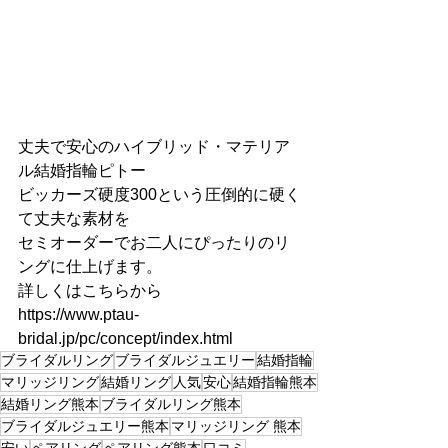
丈夫で安心のハイブリッド・マテリア
ル結婚指輪ピトー
ビッカーズ硬度300という圧倒的に硬く
て丈夫な素材を
セミオーダーでお二人にぴったりのリ
ングに仕上げます。
詳しくはこちらから
https://www.ptau-
bridal.jp/pc/concept/index.html
ブライダルリング
ブライダルジュエリー
結婚指輪
マリッジリング
結婚リング
人気
安心
結婚指輪熊本
結婚リング熊本
ブライダルリング熊本
ブライダルジュエリー熊本
マリッジリング 熊本