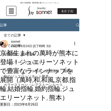
熊本で結婚指輪・婚約指輪を選ぶならジュエリーソネット
来店予約
記事
全ての記事
sonnet
全ての記事
2023年8月24日
読了時間: 3分
京都生まれの萬時が熊本に
結婚指輪・婚約指輪
登場！ジュエリーソネット
ジュエリー・アクセサリー
で豊富なラインナップを
ジュエリーソネット熊本：結婚指輪・婚約指
輪のジュエリーソネット熊本
展開（萬時,和,和風,京都,指
カラーストーン・レアストーンルース
輪,結婚指輪,婚約指輪,ジュ
エリーソネット, 熊本）
更新日：
2023年8月26日