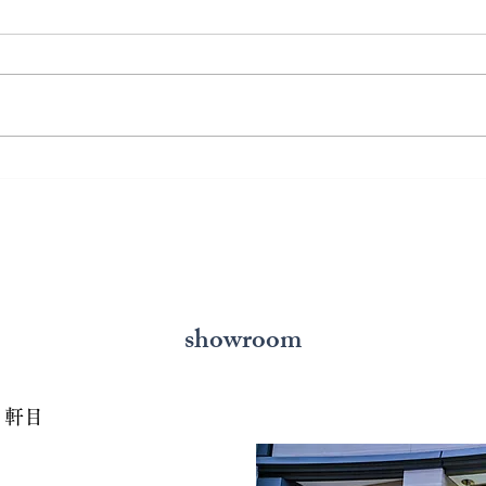
熊本で結婚指輪を選ぶ予算は
鍛造
どれくらい？相場と後悔しな
いと
い選び方を解説
の選
showroom
７軒目