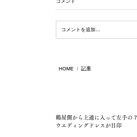
コメント
コメントを追加…
熊本で結婚指輪は何店舗回る
べき？後悔しないお店の選び
方
記事
HOME
/
鶴屋側から上通に入って左手の
ウエディングドレスが目印