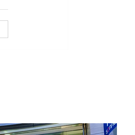
リングと鋳造リングの違
は？後悔しない結婚指輪
び方を解説