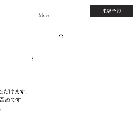
来店予約
More
アストーンルース
ただけます。
留めです。
。