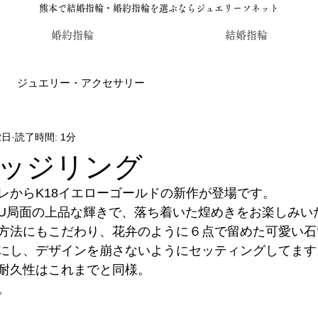
熊本で結婚指輪・婚約指輪を選ぶならジュエリーソネット
婚約指輪
結婚指輪
ジュエリー・アクセサリー
2日
読了時間: 1分
輪・婚約指輪のジュエリーソネット熊本
カラーストーン・レ
ッジリング
レからK18イエローゴールドの新作が登場です。
U局面の上品な輝きで、落ち着いた煌めきをお楽しみい
方法にもこだわり、花弁のように６点で留めた可愛い石
にし、デザインを崩さないようにセッティングしてます
耐久性はこれまでと同様。
。