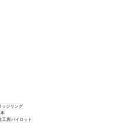
リッジリング
熊本
社工房
パイロット