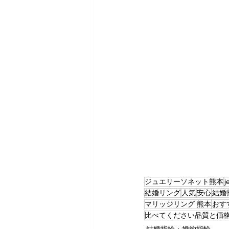
ジュエリーソネット熊本
j
結婚リング
人気
安心
結婚
マリッジリング 熊本
おす
比べてください品質と価