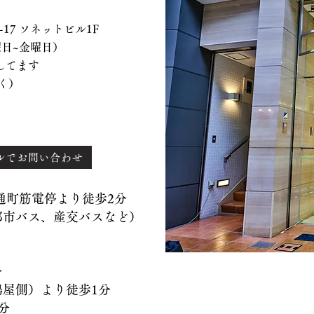
 ソネットビル1F
、水曜日~金曜日）
てます
く）
ルでお問い合わせ
）通町筋電停より徒歩2分
バス、産交バスなど）
分
側）より徒歩1分
分