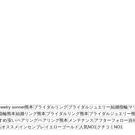
ewelry sonnet熊本
ブライダルリング
ブライダルジュエリー
結婚指輪
マ
指輪熊本
結婚リング熊本
ブライダルリング熊本
ブライダルジュエリー
すめ
安い
ペアリング
ペアリング熊本
メンテナンス
アフターフォロー
自
格
オススメ
インセンブレ
イエローゴールド
人気NO1
クチコミNO1