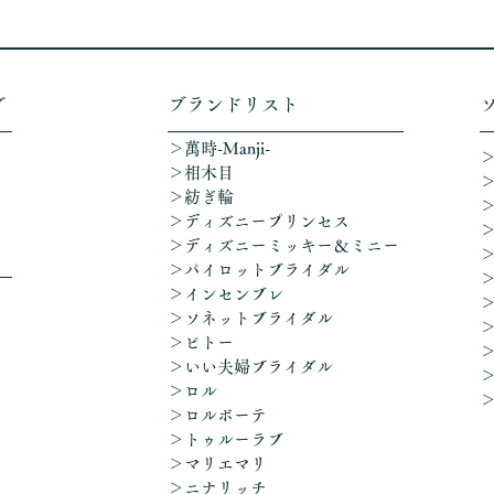
グ
​ブランドリスト
＞萬時-Manji-
＞相木目
＞紡ぎ輪
＞ディズニープリンセス
​＞ディズニーミッキー＆ミニー
＞パイロットブライダル
＞インセンブレ
＞ソネットブライダル
＞ピトー
＞いい夫婦ブライダル
＞ロル
＞ロルボーテ
＞トゥルーラブ
＞マリエマリ
＞ニナリッチ