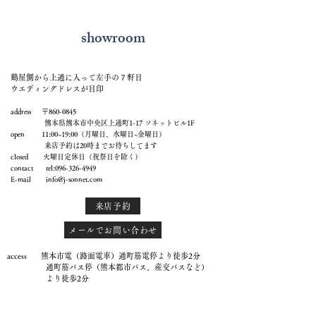
showroom
鶴屋側から上通に入って左手の７軒目
ウエディングドレスが目印
address 〒860-0845
熊本県熊本市中央区上通町1-17 ソネットビル1F
open 11:00~19:00（月曜日、水曜日~金曜日）
来店予約は20時までお待ちしてます
closed 火曜日定休日（祝祭日を除く）
contact tel:
096-326-4949
E-mail
info@j-sonnet.com
来店予約
メールでお問い合わせ
access 熊本市電（路面電車）通町筋電停より徒歩2分
通町筋バス停（熊本都市バス、産交バスなど）
より徒歩2分
鶴屋new-sより徒歩1分
上通商店街入り口（鶴屋側）より徒歩1分