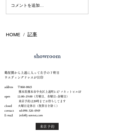
極美ピンクサファイア
コメントを追加…
記事
HOME
/
showroom
鶴屋側から上通に入って左手の７軒目
ウエディングドレスが目印
address 〒860-0845
熊本県熊本市中央区上通町1-17 ソネットビル1F
open 11:00~19:00（月曜日、水曜日~金曜日）
来店予約は20時までお待ちしてます
closed 火曜日定休日（祝祭日を除く）
contact tel:
096-326-4949
E-mail
info@j-sonnet.com
来店予約