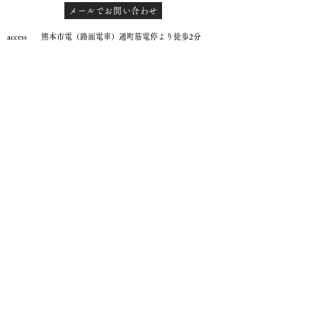
メールでお問い合わせ
access 熊本市電（路面電車）通町筋電停より徒歩2分
通町筋バス停（熊本都市バス、産交バスなど）
より徒歩2分
鶴屋new-sより徒歩1分
上通商店街入り口（鶴屋側）より徒歩1分
鶴屋百貨店より徒歩2分
熊本電鉄藤崎宮駅前より徒歩8分
JR熊本駅から車で10分