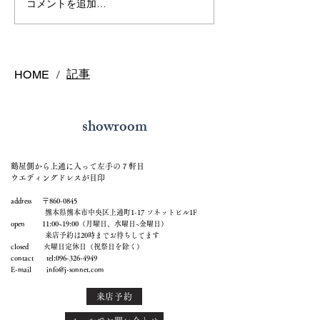
インテンスイエ
コメントを追加…
ヤ
記事
HOME
/
showroom
鶴屋側から上通に入って左手の７軒目
ウエディングドレスが目印
address 〒860-0845
熊本県熊本市中央区上通町1-17 ソネットビル1F
open 11:00~19:00（月曜日、水曜日~金曜日）
来店予約は20時までお待ちしてます
closed 火曜日定休日（祝祭日を除く）
contact tel:
096-326-4949
E-mail
info@j-sonnet.com
来店予約