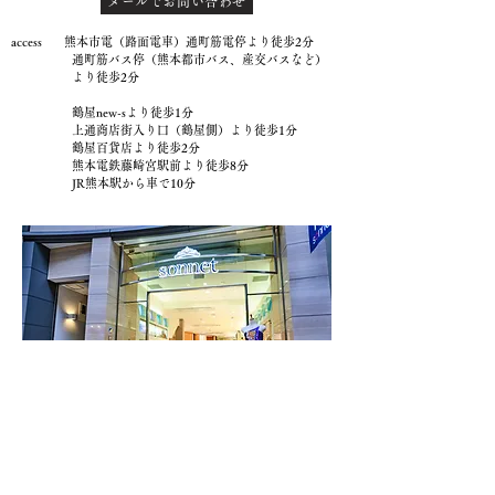
メールでお問い合わせ
access 熊本市電（路面電車）通町筋電停より徒歩2分
通町筋バス停（熊本都市バス、産交バスなど）
より徒歩2分
鶴屋new-sより徒歩1分
上通商店街入り口（鶴屋側）より徒歩1分
鶴屋百貨店より徒歩2分
熊本電鉄藤崎宮駅前より徒歩8分
JR熊本駅から車で10分