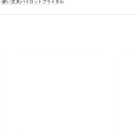
ト
硬い
丈夫
パイロットブライダル