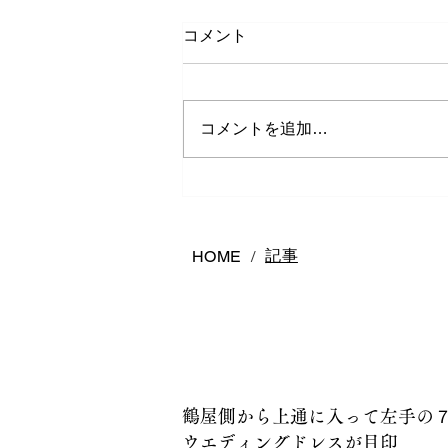
コメント
コメントを追加…
熊本で結婚指輪は何店舗回る
べき？後悔しないお店の選び
方
記事
HOME
/
鶴屋側から上通に入って左手の
ウエディングドレスが目印