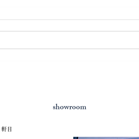
熊本で結婚指輪を選ぶ予算は
鍛造
どれくらい？相場と後悔しな
いと
い選び方を解説
の選
showroom
７軒目