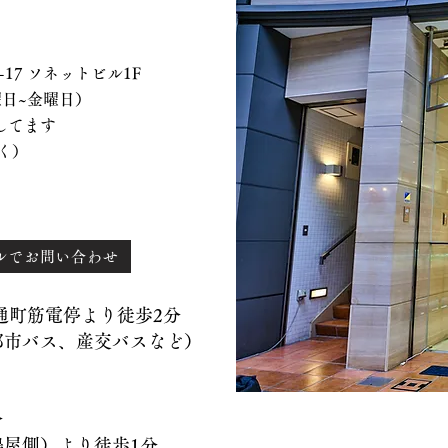
 ソネットビル1F
、水曜日~金曜日）
てます
く）
ルでお問い合わせ
）通町筋電停より徒歩2分
バス、産交バスなど）
分
側）より徒歩1分