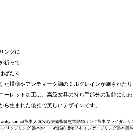
リングに
を祈って
はばたく
した模様やアンティーク調のミルグレインが施されたリ
ローレット加工は、高級文具の持ち手部分の装飾に使わ
から生まれた優雅で美しいデザインです。
ewelry sonnet熊本
人気
安心
結婚指輪熊本
結婚リング熊本
ブライダルリ
本
マリッジリング 熊本
おすすめ
婚約指輪熊本
エンゲージリング熊本
婚