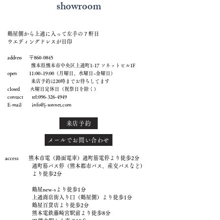
showroom
鶴屋側から上通に入って左手の７軒目
ウエディングドレスが目印
address 〒860-0845
熊本県熊本市中央区上通町1-17 ソネットビル1F
open 11:00~19:00（月曜日、水曜日~金曜日）
来店予約は20時までお待ちしてます
closed 火曜日定休日（祝祭日を除く）
contact tel:
096-326-4949
E-mail
info@j-sonnet.com
来店予約
メールでお問い合わせ
access 熊本市電（路面電車）通町筋電停より徒歩2分
通町筋バス停（熊本都市バス、産交バスなど）
より徒歩2分
鶴屋new-sより徒歩1分
上通商店街入り口（鶴屋側）より徒歩1分
鶴屋百貨店より徒歩2分
熊本電鉄藤崎宮駅前より徒歩8分