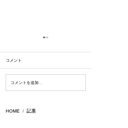
コメント
熊本で結婚指輪を選ぶ予
鍛造リングと鋳
コメントを追加…
算はどれくらい？相場と
の違いとは？後
後悔しない選び方を解説
結婚指輪の選び
記事
HOME
/