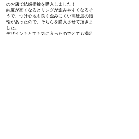
のお店で結婚指輪を購入しました！
純度が高くなるとリングが歪みやすくなるそ
うで、つけ心地も良く歪みにくい高硬度の指
輪があったので、そちらを購入させて頂きま
した。
デザインもとても気に入ったのでとても満足
しています！
お店の方もとても自然な対応で、気持ちよく
記念の指輪を買う事ができました！
ピンクゴールドのリングも良かったので、ま
た見に行く予定です。
指輪を買う時は一度行ってみてください。
オススメです♪
お客様の声｜結婚指輪を選ばれた
お客様の口コミ
結婚指輪や婚約指輪は、一生に一度の大切なお買い物。
だからこそジュエリーソネットでは、ただ「指輪を販売す
る」のではなく、お二人に本当に合う指輪選びを何より大