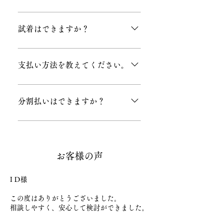
複数ブランドを見比べながらお選びい
ただけます。
試着はできますか？
実際に着け比べながらお選びいただけ
ます。
支払い方法を教えてください。
現金、各種クレジットカードなどに対
応しています。
分割払いはできますか？
はい、可能です。 お支払い方法につい
ては店頭でご相談ください。
​お客様の声
I D様
この度はありがとうございました。
相談しやすく、安心して検討ができました。