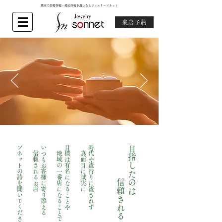
熊本で結婚指輪・婚約指輪を選ぶならジュエリーソネット
来店予約
​ソネットの詩を聞いてください
信頼されるお店
いつもお客様に寄り添える
地域の一番店になることではなく
目標は有名になることや
真面目に誠実に
時代や流行りに流されず​
信頼されるお店
​目指したのは