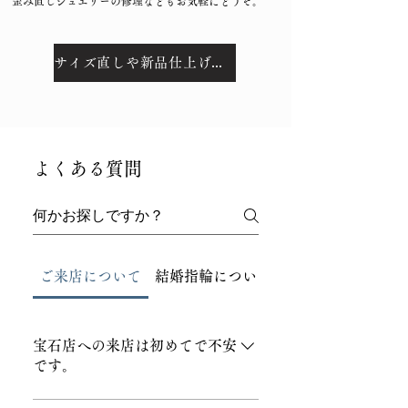
歪み直しジュエリーの修理などもお気軽にどうぞ。
サイズ直しや新品仕上げなど、安心のアフターサービスについてはこちらをご覧ください。
よくある質問
ご来店について
結婚指輪について
婚約指輪について
宝石店への来店は初めてで不安
です。
ジュエリーソネットでは無理な接客、