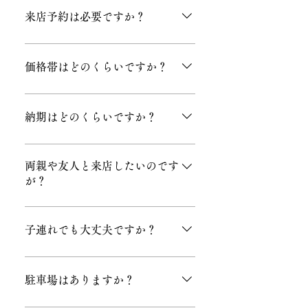
強いご提案などは一切行っておりませ
来店予約は必要ですか？
ん。お下見などで接客が不要な際はお
申しつけ頂きますと控えますのでどう
ご予約なしでもご来店いただけます。
ぞご安心くださいませ。また、ご来店
しかし特定のブランドや土日祝日など
価格帯はどのくらいですか？
の際にアンケートや個人情報をお伺い
込み合うこともございますので、ご予
することもございませんので、ゆっく
約を頂けるとスムーズにご案内させて
ペアリング：ペアで¥16,000～ 結婚指
りとお過ごしいただけます。
いただきます。 来店予約
輪：ペアで¥80,000～ 婚約指輪：
納期はどのくらいですか？
¥100,000～ ジュエリーソネットでは結
婚指輪で10万円から25万円、婚約指輪
婚約指輪は当日のお持ち帰りも可能で
で12万円から30万円程が平均でござい
す。 サイズがご不明でも後日無料での
両親や友人と来店したいのです
ます。
が？
いお直しをさせていただきます。 サイ
ズ直しの際で1～2週間。 セミオーダー
ご両親やご友人の方とのご来店も大歓
で5週間。 結婚指輪はブランドにより
迎でございます。 是非アドバイスなど
子連れでも大丈夫ですか？
異なります。 おおよそ2週間から6週
お聞きになってお過ごしください。
間。 萬時に関しては3ヶ月ほど頂戴し
はい。ジュエリーソネットでは小さい
ております。 詳しくはこちらをご覧く
お子様連れでもご安心いただけるよう
駐車場はありますか？
ださい。
に、授乳やオムツ替えを行っていただ