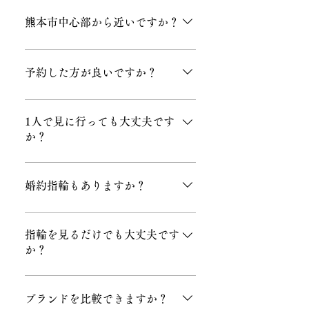
ける化粧室もご準備しております。必
提携駐車場をご利用いただけます。詳
要な際はスタッフまでお気軽にお申し
しくはお問い合わせください。 3,000円
熊本市中心部から近いですか？
付けください。
以上のお買い上げで1時間。 10,000円以
上のお買い上げで3時間までご利用いた
上通エリアにあり、アクセスしやすい
だけます。
立地です。
予約した方が良いですか？
ゆっくりご相談いただくため予約をお
すすめしています。
1人で見に行っても大丈夫です
か？
もちろんです。お一人での下見も歓迎
しております。
婚約指輪もありますか？
はい。婚約指輪も多数取り扱っていま
す。
指輪を見るだけでも大丈夫です
か？
はい。お気軽にご来店ください。
ブランドを比較できますか？