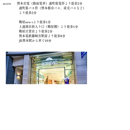
access 熊本市電（路面電車）通町筋電停より徒歩2分
通町筋バス停（熊本都市バス、産交バスなど）
より徒歩2分
鶴屋new-sより徒歩1分
上通商店街入り口（鶴屋側）より徒歩1分
鶴屋百貨店より徒歩2分
熊本電鉄藤崎宮駅前より徒歩8分
JR熊本駅から車で10分