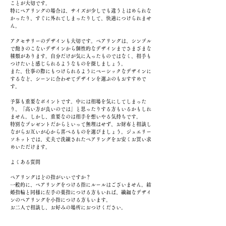
ことが大切です。
特にペアリングの場合は、サイズが少しでも違うとはめられな
かったり、すぐに外れてしまったりして、快適につけられませ
ん。
アクセサリーのデザインも大切です。ペアリングは、シンプル
で飽きのこないデザインから個性的なデザインまでさまざまな
種類があります。自分だけが気に入ったものではなく、相手も
つけたいと感じられるようなものを探しましょう。
また、仕事の際にもつけられるようにベーシックなデザインに
するなど、シーンに合わせてデザインを選ぶのもおすすめで
す。
予算も重要なポイントです。中には相場を気にしてしまった
り、「高い方が良いのでは」と思ったりする方もいるかもしれ
ません。しかし、重要なのは相手を想いやる気持ちです。
特別なプレゼントだからといって無理はせず、お財布と相談し
ながらお互いが心から喜べるものを選びましょう。ジュエリー
ソネットでは、丈夫で洗練されたペアリングをお安くお買い求
めいただけます。
よくある質問
ペアリングはどの指がいいですか？
一般的に、ペアリングをつける指にルールはございません。結
婚指輪と同様に左手の薬指につける方もいれば、繊細なデザイ
ンのペアリングを小指につける方もいます。
お二人で相談し、お好みの場所におつけください。