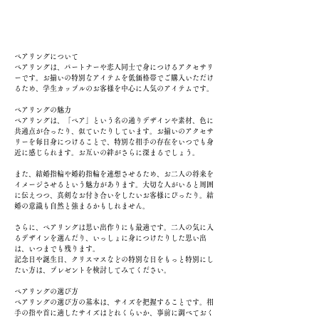
ペアリングについて
ペアリングは、パートナーや恋人同士で身につけるアクセサリ
ーです。お揃いの特別なアイテムを低価格帯でご購入いただけ
るため、学生カップルのお客様を中心に人気のアイテムです。
ペアリングの魅力
ペアリングは、「ペア」という名の通りデザインや素材、色に
共通点が合ったり、似ていたりしています。お揃いのアクセサ
リーを毎日身につけることで、特別な相手の存在をいつでも身
近に感じられます。お互いの絆がさらに深まるでしょう。
また、結婚指輪や婚約指輪を連想させるため、お二人の将来を
イメージさせるという魅力があります。大切な人がいると周囲
に伝えつつ、真剣なお付き合いをしたいお客様にぴったり。結
婚の意識も自然と強まるかもしれません。
さらに、ペアリングは思い出作りにも最適です。二人の気に入
るデザインを選んだり、いっしょに身につけたりした思い出
は、いつまでも残ります。
記念日や誕生日、クリスマスなどの特別な日をもっと特別にし
たい方は、プレゼントを検討してみてください。
ペアリングの選び方
ペアリングの選び方の基本は、サイズを把握することです。相
手の指や首に適したサイズはどれくらいか、事前に調べておく