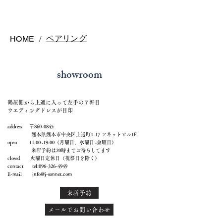
ペアリング
HOME
/
showroom
鶴屋側から上通に入って左手の７軒目
ウエディングドレスが目印
address 〒860-0845
熊本県熊本市中央区上通町1-17 ソネットビル1F
open 11:00~19:00（月曜日、水曜日~金曜日）
来店予約は20時までお待ちしてます
closed 火曜日定休日（祝祭日を除く）
contact tel:
096-326-4949
E-mail
info@j-sonnet.com
来店予約
メールでお問い合わせ