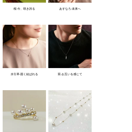
桜-今、咲き誇る
あすなろ-未来へ
水引草-固く結ばれる
双-お互いを感じて