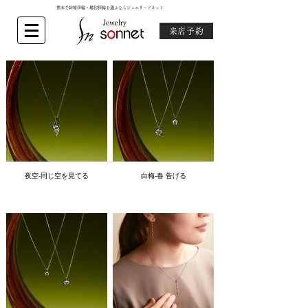
熊本で結婚指輪・婚約指輪を選ぶならジュエリーソネット
来店予約
夜空-同じ空を見てる
白梅-春 告げる