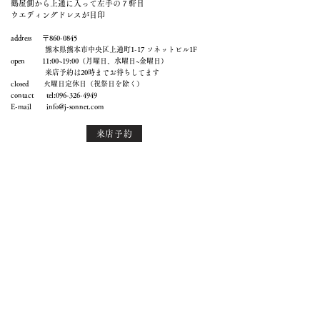
鶴屋側から上通に入って左手の７軒目
ウエディングドレスが目印
address 〒860-0845
熊本県熊本市中央区上通町1-17 ソネットビル1F
open 11:00~19:00（月曜日、水曜日~金曜日）
来店予約は20時までお待ちしてます
closed 火曜日定休日（祝祭日を除く）
contact tel:
096-326-4949
E-mail
info@j-sonnet.com
来店予約
メールでお問い合わせ
access 熊本市電（路面電車）通町筋電停より徒歩2分
通町筋バス停（熊本都市バス、産交バスなど）
より徒歩2分
鶴屋new-sより徒歩1分
上通商店街入り口（鶴屋側）より徒歩1分
鶴屋百貨店より徒歩2分
熊本電鉄藤崎宮駅前より徒歩8分
JR熊本駅から車で10分