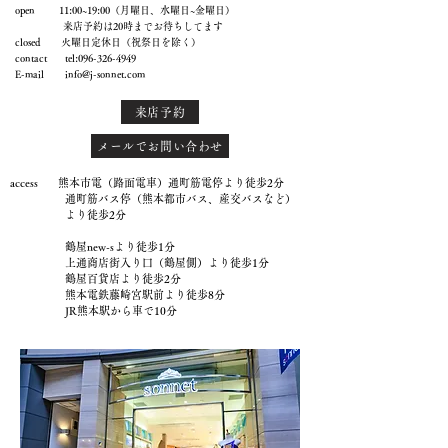
open 11:00~19:00（月曜日、水曜日~金曜日）
来店予約は20時までお待ちしてます
closed 火曜日定休日（祝祭日を除く）
contact tel:
096-326-4949
E-mail
info@j-sonnet.com
来店予約
メールでお問い合わせ
access 熊本市電（路面電車）通町筋電停より徒歩2分
通町筋バス停（熊本都市バス、産交バスなど）
より徒歩2分
鶴屋new-sより徒歩1分
上通商店街入り口（鶴屋側）より徒歩1分
鶴屋百貨店より徒歩2分
熊本電鉄藤崎宮駅前より徒歩8分
JR熊本駅から車で10分