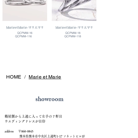
MarieetMarie-マリエマリ
MarieetMarie-マリエマリ
QCPMM-16
QCPMM-18
QCPMM-116
QCPMM-118
HOME
/
Marie et Marie
showroom
鶴屋側から上通に入って左手の７軒目
ウエディングドレスが目印
address 〒860-0845
熊本県熊本市中央区上通町1-17 ソネットビル1F