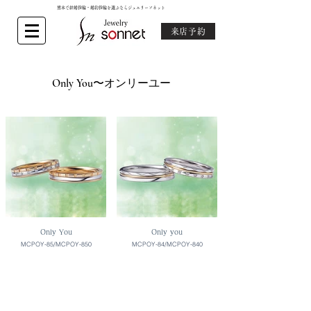
熊本で結婚指輪・婚約指輪を選ぶならジュエリーソネット
来店予約
Only You〜オンリーユー
Only You
Only you
MCPOY-85/MCPOY-850
MCPOY-84/MCPOY-840