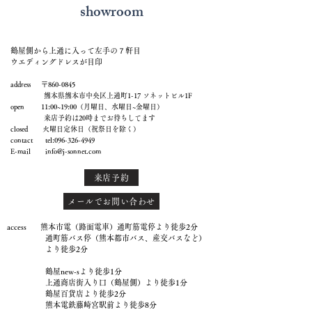
showroom
鶴屋側から上通に入って左手の７軒目
ウエディングドレスが目印
address 〒860-0845
熊本県熊本市中央区上通町1-17 ソネットビル1F
open 11:00~19:00（月曜日、水曜日~金曜日）
来店予約は20時までお待ちしてます
closed 火曜日定休日（祝祭日を除く）
contact tel:
096-326-4949
E-mail
info@j-sonnet.com
来店予約
メールでお問い合わせ
access 熊本市電（路面電車）通町筋電停より徒歩2分
通町筋バス停（熊本都市バス、産交バスなど）
より徒歩2分
鶴屋new-sより徒歩1分
上通商店街入り口（鶴屋側）より徒歩1分
鶴屋百貨店より徒歩2分
熊本電鉄藤崎宮駅前より徒歩8分