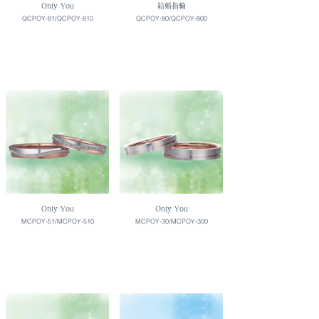
Only You
結婚指輪
QCPOY-81/QCPOY-810
QCPOY-80/QCPOY-800
Only You
Only You
MCPOY-51/MCPOY-510
MCPOY-30/MCPOY-300