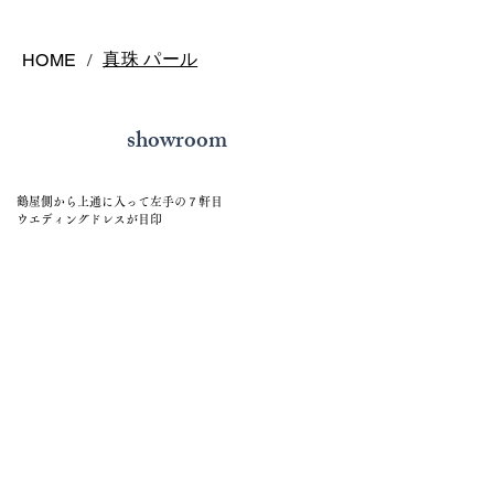
真珠 パール
HOME
/
showroom
鶴屋側から上通に入って左手の７軒目
ウエディングドレスが目印
address 〒860-0845
熊本県熊本市中央区上通町1-17 ソネットビル1F
open 11:00~19:00（月曜日、水曜日~金曜日）
来店予約は20時までお待ちしてます
closed 火曜日定休日（祝祭日を除く）
contact tel:
096-326-4949
E-mail
info@j-sonnet.com
来店予約
メールでお問い合わせ
access 熊本市電（路面電車）通町筋電停より徒歩2分