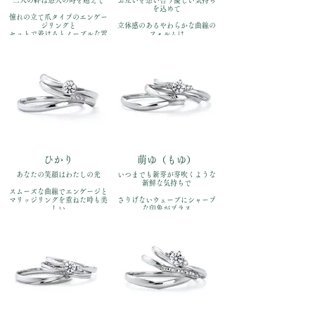
二人の絆は悠久の時を超えて
お互いを想い合う優しい気持ち
を込めて
憧れの立て爪タイプのエンゲー
ジリングと
立体感のあるやわらかな曲線の
セットで着けるとノーブルな雰
フォルムは
囲気に
スタイリッシュな印象を与えま
す
品番：IFE004-015、
IFM104W、IFM004G
品番：IFE003-015、
IFM103W、IFM003G
価格：【婚約指輪 】
Pt900￥170,500
価格：【婚約指輪 】
【結婚指輪】Pt900 左:￥110,000
Pt900￥170,500
右:￥110,000（全て税込）
【結婚指輪】Pt900 左:￥110,000
右:￥110,000（全て税込）
ひかり
萌ゆ（もゆ）
あなたの笑顔はわたしの光
いつまでも新芽が芽吹くような
新鮮な気持ちで
スムーズな曲線でエンゲージと
マリッジリングを重ねた時も美
さりげないウェーブにシャープ
しい
な印象がプラス
バランスを保ちます
甘すぎない少しエッジの効いた
仕上がり
品番：IFE005-015、
IFM105W、IFM005G
品番：IFE006-015、
IFM106W、IFM006G
価格：【婚約指輪 】
Pt900￥170,500
価格：【婚約指輪 】
【結婚指輪】Pt900 左:￥110,000
Pt900￥170,500
右:￥110,000（全て税込）
【結婚指輪】Pt900 左:￥110,000
右:￥110,000（全て税込）