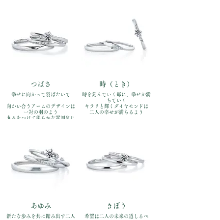
マリッジリングをバランスよく
重ね付けで手元を繊細に彩りま
セットできます
す
品番：IFE018-015、
品番：IFE020-015、
IFM118W、IFM018G
IFM120W、IFM020G
価格：【婚約指輪 】
価格：【婚約指輪 】
Pt900￥170,500
Pt900￥170,500
【結婚指輪】Pt900 左:￥110,000
【結婚指輪】Pt900 左:￥110,000
右:￥110,000（全て税込）
右:￥110,000（全て税込）
つばさ
時（とき）
幸せに向かって羽ばたいて
時を刻んでいく毎に、幸せが満
ちていく
向かい合うアームのデザインは
キラリと輝くダイヤモンドは
一対の羽のよう
二人の幸せが満ちるよう
丸みをつけて柔らかな雰囲気に
品番：IFE021-015、
品番：IFE019-015、
IFM121W、IFM021G
IFM119W、IFM019G
価格：【婚約指輪 】
価格：【婚約指輪 】
Pt900￥170,500
Pt900￥170,500
【結婚指輪】Pt900 左:￥110,000
【結婚指輪】Pt900 左:￥110,000
右:￥110,000（全て税込）
右:￥110,000（全て税込）
あゆみ
きぼう
新たな歩みを共に踏み出す二人
希望は二人の未来の道しるべ