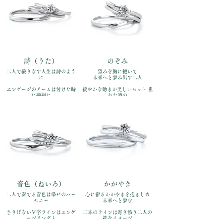
IFM114W、IFM014G
IFM116W、IFM016G
価格：【婚約指輪 】
価格：【婚約指輪 】
Pt900￥170,500
Pt900￥170,500
【結婚指輪】Pt900 左:￥110,000
【結婚指輪】Pt900 左:￥110,000
右:￥110,000（全て税込）
右:￥110,000（全て税込）
詩（うた）
のぞみ
二人で織りなす人生は詩のよう
望みを胸に抱いて
に
未来へと歩み出す二人
エンゲージのアームは付けた時
緩やかな動きが美しいセット 重
に繊細に
ねた時の
見えるよう工夫 マリッジは優し
ダイヤモンドとプラチナの対比
げな仕上がり
が絶妙です
品番：IFE015-015、
品番：IFE017-015、
IFM115W、IFM015G
IFM117W、IFM017G
価格：【婚約指輪 】
価格：【婚約指輪 】
Pt900￥170,500
Pt900￥170,500
【結婚指輪】Pt900 左:￥110,000
【結婚指輪】Pt900 左:￥110,000
右:￥110,000（全て税込）
右:￥110,000（全て税込）
音色（ねいろ）
かがやき
二人で奏でる音色は幸せのハー
心に宿るかがやきを抱きしめ
モニー
未来へと歩む
さりげないＶ字ラインはエンゲ
二本のラインは寄り添う二人の
ージリングと
絆をイメージ