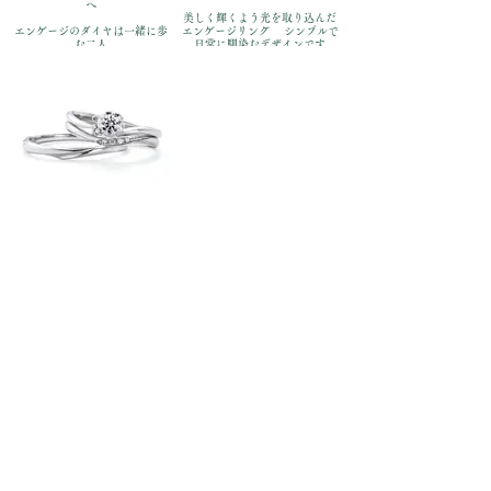
へ
美しく輝くよう光を取り込んだ
エンゲージのダイヤは一緒に歩
エンゲージリング シンプルで
む二人
日常に馴染むデザインです
優しい曲線をゆるやかに歩んで
品番：IFE050-015、
品番：IFE022-015、
IFM150W、IFM050G
IFM122W、IFM022G
価格：【婚約指輪 】
価格：【婚約指輪 】
Pt900￥170,500
Pt900￥170,500
【結婚指輪】Pt900 左:￥110,000
【結婚指輪】Pt900 左:￥110,000
右:￥110,000（全て税込）
右:￥110,000（全て税込）
咲（さき）
四季折々の花のように
美しく咲き誇る二人
ちょっぴりスイートなエンゲー
ジリングが
シンプルな組み合わせに華をそ
えます
品番：IFE011-015、
いい夫婦ブライダル
HOME
/
/
IFM111W、IFM011G
価格：【婚約指輪 】
いい夫婦-重ね着け
Pt900￥170,500
【結婚指輪】Pt900 左:￥110,000
右:￥110,000（全て税込）