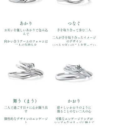
右:￥110,000（全て税込）
右:￥110,000（全て税込）
あかり
つなぐ
お互いを優しいあかりで包み込
手を取り合って歩む二人
んで
二人が手を取り合ったイメージ
向かい合うアームのフォルムは
のデザイン
二人の気持ちを
いつもお互いのことを思ってい
表して マリッジは中央のダイヤ
られるように
が可憐に
品番：IFE013-015、
品番：IFE012-015、
IFM113W、IFM013G
IFM112W、IFM012G
価格：【婚約指輪 】
価格：【婚約指輪 】
Pt900￥170,500
Pt900￥170,500
【結婚指輪】Pt900 左:￥110,000
【結婚指輪】Pt900 左:￥110,000
右:￥110,000（全て税込）
右:￥110,000（全て税込）
舞う（まう）
かおり
二人で過ごす日々に心が踊り出
清々しいかおりのように
す
濁ることのない二人の心
個性的なデザインのエンゲージ
可憐なエンゲージリングが
と
シンプルなマリッジに映えて
落ち着いたV字のマリッジ
フォーマルな雰囲気にも合いま
動きのある絶妙なバランス
す
品番：IFE014-015、
品番：IFE016-015、