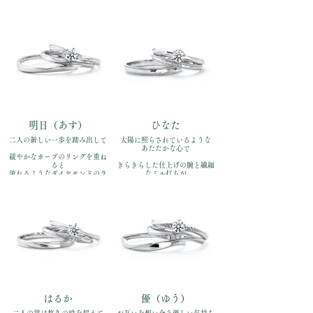
明日（あす）
ひなた
二人の新しい一歩を踏み出して
太陽に照らされているような
あたたかな心で
緩やかなカーブのリングを重ね
ると
きらきらした仕上げの腕と繊細
流れるようなダイヤモンドのラ
なミル打ちが
インが現れます
絶妙のバランス 表情にこだわっ
た仕上げ
品番：IFE001-015、
IFM101W、IFM001G
品番：IFE002-015、
IFM102W、IFM002G
価格：【婚約指輪 】
Pt900￥170,500【結婚指輪】
価格：【婚約指輪 】
Pt900 左:￥110,000 右:
Pt900￥170,500
￥110,000（全て税込）
【結婚指輪】Pt900 左:￥110,000
右:￥110,000（全て税込）
はるか
優（ゆう）