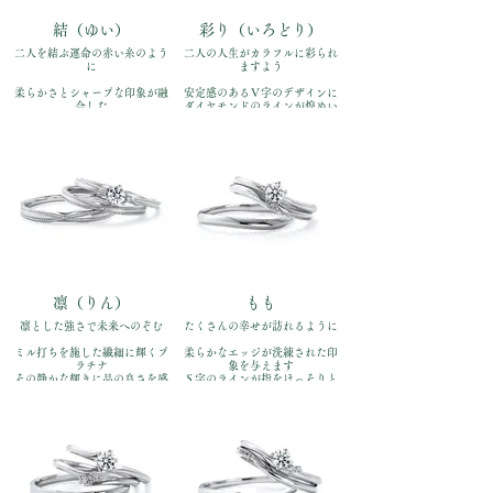
結（ゆい）
彩り（いろどり）
二人を結ぶ運命の赤い糸のよう
二人の人生がカラフルに彩られ
に
ますよう
柔らかさとシャープな印象が融
安定感のあるＶ字のデザインに
合した
ダイヤモンドのラインが煌めい
マリッジにスタンダードな
て
エンゲージリングが映えます
品番：IFE008-015、
品番：IFE007-015、
IFM108W、IFM008G
IFM107W、IFM007G
価格：【婚約指輪 】
価格：【婚約指輪 】
Pt900￥170,500
Pt900￥170,500
【結婚指輪】Pt900 左:￥110,000
【結婚指輪】Pt900 左:￥110,000
右:￥110,000（全て税込）
右:￥110,000（全て税込）
凛（りん）
もも
凛とした強さで未来へのぞむ
たくさんの幸せが訪れるように
ミル打ちを施した繊細に輝くプ
柔らかなエッジが洗練された印
ラチナ
象を与えます
その静かな輝きに品の良さを感
Ｓ字のラインが指をほっそりと
じさせます
見せます
品番：IFE009-015、
品番：IFE010-015、
IFM109W、IFM009G
IFM110W、IFM010G
価格：【婚約指輪 】
価格：【婚約指輪 】
Pt900￥170,500
Pt900￥170,500
【結婚指輪】Pt900 左:￥110,000
【結婚指輪】Pt900 左:￥110,000