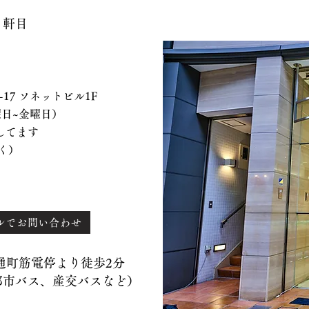
７軒目
 ソネットビル1F
、水曜日~金曜日）
てます
く）
ルでお問い合わせ
）通町筋電停より徒歩2分
バス、産交バスなど）