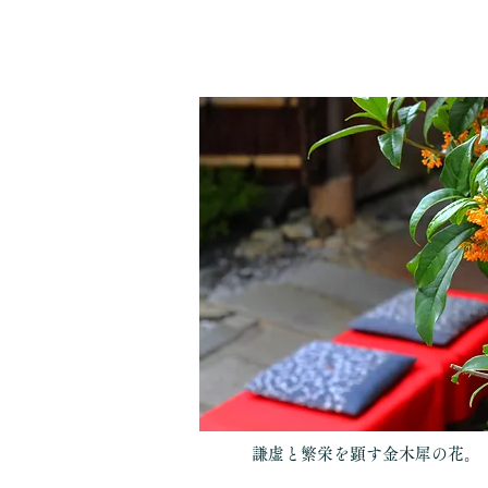
謙虚と繁栄を顕す金木犀の花。