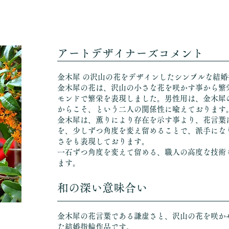
​アートデザイナーズコメント
金木犀 の沢山の花をデザインしたシンプルな結
金木犀の花は、沢山の小さな花を咲かす事から繁
モンドで繁栄を表現しました。男性用は、金木犀
からこそ、という二人の関係性に喩えております
金木犀は、薫りにより存在を示す事より、花言葉
を、少しずつ角度を変え留めることで、派手にな
さをも表現しております。
一石ずつ角度を変えて留める、職人の高度な技術
ます。
​和の深い意味合い​
金木犀の花言葉である謙虚さと、沢山の花を咲か
た結婚指輪作品です。