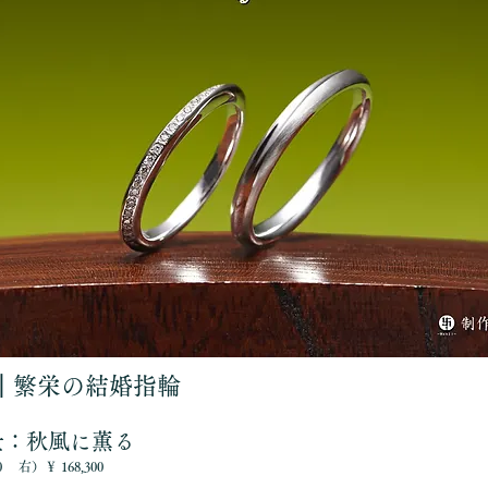
┃繁栄の結婚指輪
景：秋風に薫る
0 右）￥ 168,300