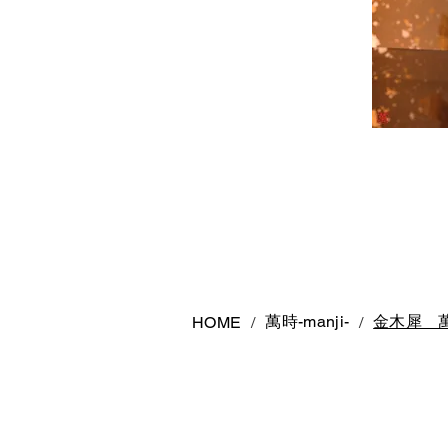
萬時-manji-
金木犀 
HOME
/
/