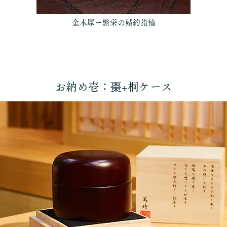
金木犀ー​繁栄の婚約指輪
お納め壱：棗+桐ケース