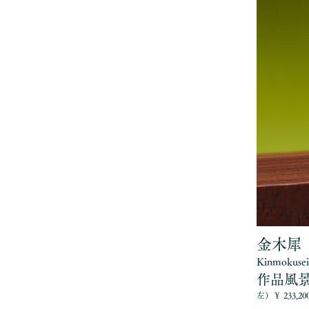
金木犀
Kinmokusei
作品風
左）￥ 233,20