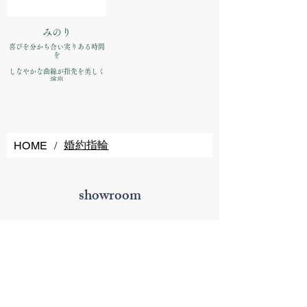
みのり
喜びを分かち合い実りある時間
を
しなやかな曲線が指先を美しく
演出
デイリーにもフォーマルにもお
使いいただけます
品番：IFE052-015
価格：【婚約指輪】Pt900
¥170,500（税込）
婚約指輪
HOME
/
showroom
鶴屋側から上通に入って左手の７軒目
ウエディングドレスが目印
address 〒860-0845
熊本県熊本市中央区上通町1-17 ソネットビル1F
open 11:00~19:00（月曜日、水曜日~金曜日）
来店予約は20時までお待ちしてます