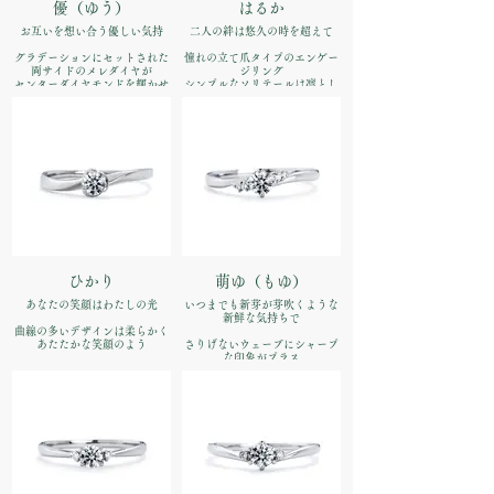
優（ゆう）
はるか
お互いを想い合う優しい気持
二人の絆は悠久の時を超えて
グラデーションにセットされた
憧れの立て爪タイプのエンゲー
両サイドのメレダイヤが
ジリング
センターダイヤモンドを輝かせ
シンプルなソリテールは凛とし
て
た輝きを放ちます
品番：IFE003-015
品番：IFE004-015
価格：【婚約指輪】Pt900
¥170,500（税込）
価格：【婚約指輪】Pt900
¥170,500（税込）
ひかり
萌ゆ（もゆ）
あなたの笑顔はわたしの光
いつまでも新芽が芽吹くような
新鮮な気持ちで
曲線の多いデザインは柔らかく
あたたかな笑顔のよう
さりげないウェーブにシャープ
な印象がプラス
品番：IFE005-015
甘すぎない少しエッジの効いた
仕上がり
価格：【婚約指輪】Pt900
¥170,500（税込）
品番：IFE006-015
価格：【婚約指輪】Pt900
¥170,500（税込）