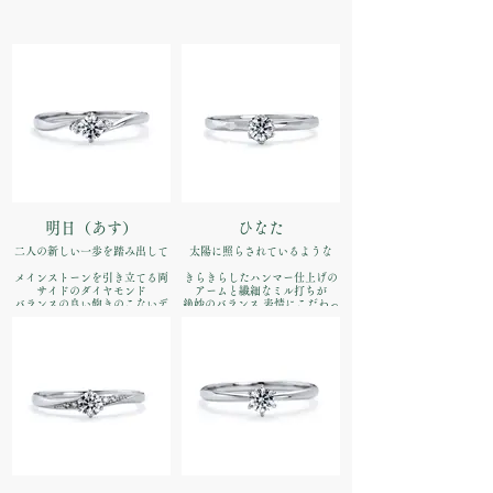
明日（あす）
ひなた
二人の新しい一歩を踏み出して
太陽に照らされているような
メインストーンを引き立てる両
きらきらしたハンマー仕上げの
サイドのダイヤモンド
アームと繊細なミル打ちが
バランスの良い飽きのこないデ
絶妙のバランス 表情にこだわっ
ザイン
た仕上げ
品番：IFE001-015
品番：IFE002-015
価格：【婚約指輪】Pt900
価格：【婚約指輪】Pt900
¥170,500（税込）
¥170,500（税込）