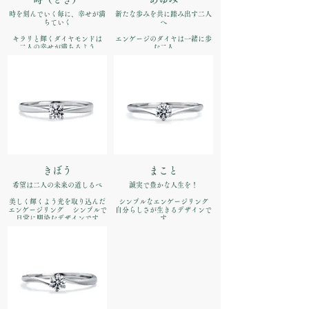
時を刻んでいく毎に、幸せが満
新たな歩みを共に踏み出す二人
ちていく
へ
キラリと輝くダイヤモンドは
エンゲージのダイヤは一緒に歩
二人の幸せが満ちるよう
む二人
優しい曲線をゆるやかに歩んで
品番：IFE021-015
品番：IFE022-015
価格：【婚約指輪】Pt900
¥170,500（税込）
価格：【婚約指輪】Pt900
¥170,500（税込）
きぼう
まこと
希望は二人の未来の道しるべ
誠実で豊かな人生を！
美しく輝くよう光を取り込んだ
シンプルなエンゲージリング
エンゲージリング シンプルで
自分らしさが生きるデザインで
日常に馴染むデザインです
す
品番：IFE050-015
品番：IFE051-015
価格：【婚約指輪】Pt900
価格：【婚約指輪】Pt900
¥170,500税込）
¥170,500（税込）