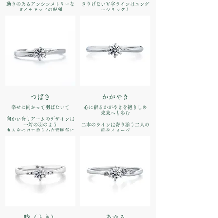
動きのあるアンシンメトリーな
さりげないＶ字ラインはエンゲ
ダイヤモンドの配列
ージリングと
リズミカルな美しさで明るい希
マリッジリングをバランスよく
望を表現
セットできます
品番：IFE017-015
品番：IFE018-015
価格：【婚約指輪】Pt900
価格：【婚約指輪】Pt900
¥170,500（税込）
¥170,500税込）
つばさ
かがやき
幸せに向かって羽ばたいて
心に宿るかがやきを抱きしめ
未来へと歩む
向かい合うアームのデザインは
一対の羽のよう
二本のラインは寄り添う二人の
丸みをつけて柔らかな雰囲気に
絆をイメージ
重ね付けで手元を繊細に彩りま
品番：IFE019-015
す
価格：【婚約指輪】Pt900
品番：IFE020-015
¥170,500（税込）
価格：【婚約指輪】Pt900
¥170,500（税込）
時（とき）
あゆみ