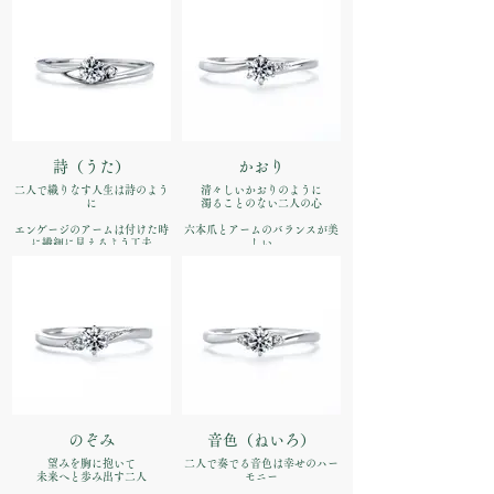
品番：IFE013-015
品番：IFE014-015
価格：【婚約指輪】Pt900
¥170,500（税込）
価格：【婚約指輪】Pt900
¥170,500（税込）
詩（うた）
かおり
二人で織りなす人生は詩のよう
清々しいかおりのように
に
濁ることのない二人の心
エンゲージのアームは付けた時
六本爪とアームのバランスが美
に繊細に見えるよう工夫
しい
デリケートなラインが指先を彩
シンプルなエンゲージリング
ります
品番：IFE016-015
品番：IFE015-015
価格：【婚約指輪】Pt900
価格：【婚約指輪】Pt900
¥170,500（税込）
¥170,500（税込）
のぞみ
音色（ねいろ）
望みを胸に抱いて
二人で奏でる音色は幸せのハー
未来へと歩み出す二人
モニー