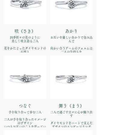
咲（さき）
あかり
四季折々の花のように
お互いを優しいあかりで包み込
美しく咲き誇る二人
んで
花をかたどったダイヤモンドの
向かい合うアームのフォルムは
石座と
二人の気持ちを
リズミカルなフォルムのアーム
表して マリッジは中央のダイヤ
が印象的なエンゲージリング
が可憐に
品番：IFE011-015
ダイヤの石座にハートを配した
デザイン。サイドから見た時も
価格：【婚約指輪】Pt900
幸せな雰囲気が伝わってきま
¥170,500（税込）
す。
品番：IFE012-015
価格：【婚約指輪】Pt900
¥170,500（税込）
つなぐ
舞う（まう）
手を取り合って歩む二人
二人で過ごす日々に心が踊り出
す
二人が手を取り合ったイメージ
のデザイン
ダイヤモンドをハートで支えた
いつもお互いのことを思ってい
デザインのエンゲージリング
られるように
心が躍りだすようなうきうきと
した気持ちを表現