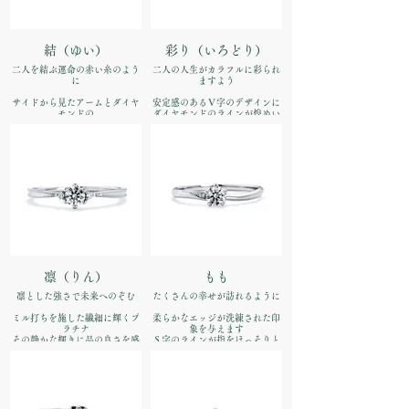
結（ゆい）
彩り（いろどり）
二人を結ぶ運命の赤い糸のよう
二人の人生がカラフルに彩られ
に
ますよう
サイドから見たアームとダイヤ
安定感のあるＶ字のデザインに
モンドの
ダイヤモンドのラインが煌めい
バランスが美しいエンゲージリ
て
ング
品番：IFE008-015
品番：IFE007-015
価格：【婚約指輪】Pt900
価格：【婚約指輪】Pt900
¥170,500（税込）
¥170,500（税込）
凛（りん）
もも
凛とした強さで未来へのぞむ
たくさんの幸せが訪れるように
ミル打ちを施した繊細に輝くプ
柔らかなエッジが洗練された印
ラチナ
象を与えます
その静かな輝きに品の良さを感
Ｓ字のラインが指をほっそりと
じさせます
見せます
品番：IFE009-015
品番：IFE010-015
価格：【婚約指輪】Pt900
価格：【婚約指輪】Pt900
¥170,500税込）
¥170,500（税込）