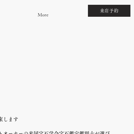
来店予約
More
束します
トオーナーの米国宝石学会宝石鑑定鑑別士が選び