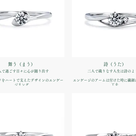
舞う（まう）
詩（うた）
人で過ごす日々に心が踊り出す
二人で織りなす人生は詩のよ
ドをハートで支えたデザインのエンゲー
エンゲージのアームは付けた時に繊細
ジリング
工夫
すようなうきうきとした気持ちを表現
デリケートなラインが指先を彩
品番：IFE014-015
品番：IFE015-015
約指輪】Pt900 ¥170,500（税込）
価格：【婚約指輪】Pt900 ¥170,5