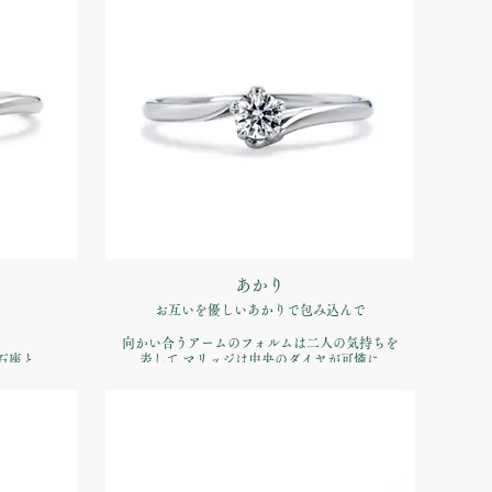
あかり
お互いを優しいあかりで包み込んで
向かい合うアームのフォルムは二人の気持ちを
石座と
表して マリッジは中央のダイヤが可憐に
的なエンゲー
ダイヤの石座にハートを配したデザイン。サイドか
ら見た時も幸せな雰囲気が伝わってきます。
品番：IFE012-015
00（税込）
価格：【婚約指輪】Pt900 ¥170,500（税込）