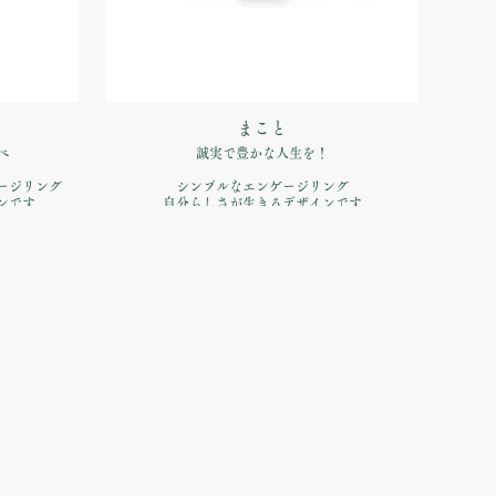
まこと
べ
誠実で豊かな人生を！
ゲージリング
シンプルなエンゲージリング
ンです
自分らしさが生きるデザインです
品番：IFE051-015
00税込）
価格：【婚約指輪】Pt900 ¥170,500（税込）