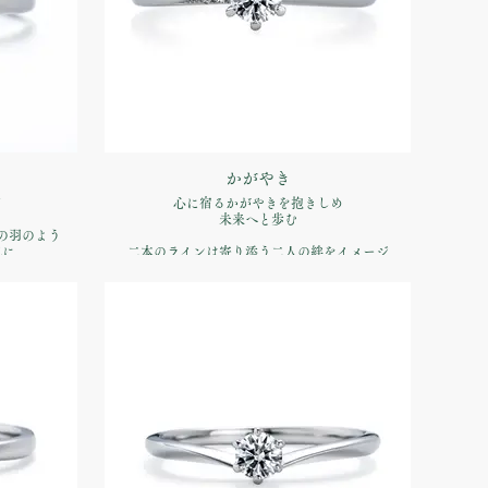
かがやき
て
心に宿るかがやきを抱きしめ
未来へと歩む
の羽のよう
気に
二本のラインは寄り添う二人の絆をイメージ
重ね付けで手元を繊細に彩ります
品番：IFE020-015
00（税込）
価格：【婚約指輪】Pt900 ¥170,500（税込）