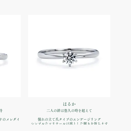
はるか
持
二人の絆は悠久の時を超えて
ドのメレダイ
憧れの立て爪タイプのエンゲージリング
シンプルなソリテールは凛とした輝きを放ちます
せて