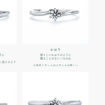
かおり
うに
清々しいかおりのように
濁ることのない二人の心
に見えるよう
六本爪とアームのバランスが美しい
ります
シンプルなエンゲージリング
品番：IFE016-015
00（税込）
価格：【婚約指輪】Pt900 ¥170,500（税込）