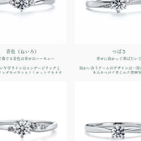
音色（ねいろ）
つばさ
で奏でる音色は幸せのハーモニー
幸せに向かって羽ばたい
いＶ字ラインはエンゲージリングと
向かい合うアームのデザインは一対
リングをバランスよくセットできます
丸みをつけて柔らかな雰囲
品番：IFE018-015
品番：IFE019-015
婚約指輪】Pt900 ¥170,500税込）
価格：【婚約指輪】Pt900 ¥170,5