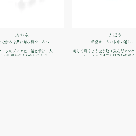
あゆみ
きぼう
たな歩みを共に踏み出す二人へ
希望は二人の未来の道しる
ゲージのダイヤは一緒に歩む二人
美しく輝くよう光を取り込んだエン
しい曲線をゆるやかに歩んで
シンプルで日常に馴染むデザイ
品番：IFE022-015
品番：IFE050-015
約指輪】Pt900 ¥170,500（税込）
価格：【婚約指輪】Pt900 ¥170,5