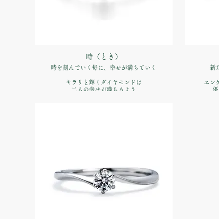
時（とき）
時を刻んでいく毎に、幸せが満ちていく
新
キラリと輝くダイヤモンドは
エン
二人の幸せが満ちるよう
優
品番：IFE021-015
価格：【婚約指輪】Pt900 ¥170,500（税込）
価格：【婚