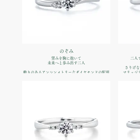
のぞみ
望みを胸に抱いて
二人
未来へと歩み出す二人
さりげな
動きのあるアンシンメトリーなダイヤモンドの配列
マリッジ
リズミカルな美しさで明るい希望を表現
品番：IFE017-015
価格：【
価格：【婚約指輪】Pt900 ¥170,500（税込）