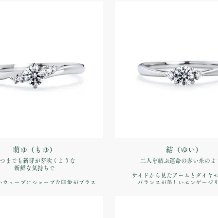
品番：IFE003-015
品番：IFE002-015
価格：【婚約指輪】Pt900 ¥170,5
約指輪】Pt900 ¥170,500（税込）
萌ゆ（もゆ）
結（ゆい）
つまでも新芽が芽吹くような
二人を結ぶ運命の赤い糸のよ
新鮮な気持ちで
サイドから見たアームとダイヤ
いウェーブにシャープな印象がプラス
バランスが美しいエンゲージ
ない少しエッジの効いた仕上がり
品番：IFE007-015
品番：IFE006-015
価格：【婚約指輪】Pt900 ¥170,5