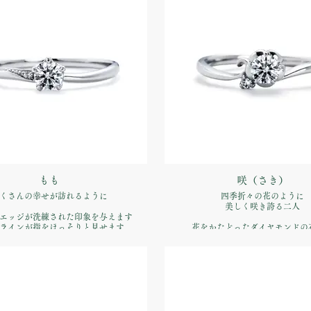
約指輪】Pt900 ¥170,500（税込）
もも
咲（さき）
くさんの幸せが訪れるように
四季折々の花のように
美しく咲き誇る二人
エッジが洗練された印象を与えます
ラインが指をほっそりと見せます
花をかたどったダイヤモンドの
リズミカルなフォルムのアームが印象
品番：IFE010-015
ジリング
約指輪】Pt900 ¥170,500（税込）
品番：IFE011-015
価格：【婚約指輪】Pt900 ¥170,5