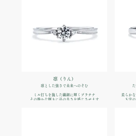
価格：【婚
凛（りん）
凛とした強さで未来へのぞむ
た
ミル打ちを施した繊細に輝くプラチナ
柔らかな
その静かな輝きに品の良さを感じさせます
Ｓ字の
品番：IFE009-015
価格：【婚約指輪】Pt900 ¥170,500税込）
価格：【婚