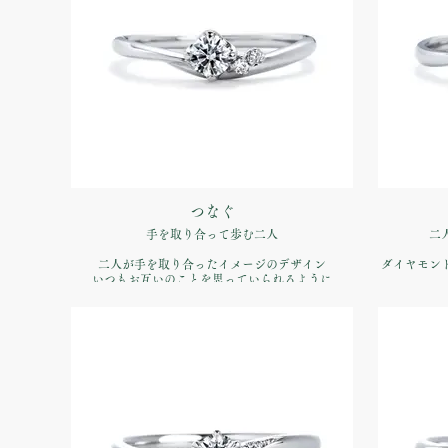
つなぐ
手を取り合って歩む二人
二
二人が手を取り合ったイメージのデザイン
ダイヤモン
いつもお互いのことを思っていられるように
心が躍りだ
品番：IFE013-015
価格：【婚約指輪】Pt900 ¥170,500（税込）
価格：【婚