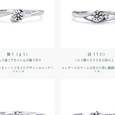
舞う（まう）
詩（うた）
人で過ごす日々に心が踊り出す
二人で織りなす人生は詩のよ
ドをハートで支えたデザインのエンゲー
エンゲージのアームは付けた時に繊細
ジリング
工夫
すようなうきうきとした気持ちを表現
デリケートなラインが指先を彩
品番：IFE014-015
品番：IFE015-015
約指輪】Pt900 ¥170,500（税込）
価格：【婚約指輪】Pt900 ¥170,5