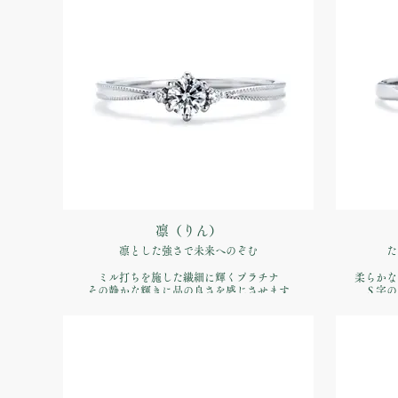
価格：【婚
凛（りん）
凛とした強さで未来へのぞむ
た
ミル打ちを施した繊細に輝くプラチナ
柔らかな
その静かな輝きに品の良さを感じさせます
Ｓ字の
品番：IFE009-015
価格：【婚約指輪】Pt900 ¥170,500税込）
価格：【婚