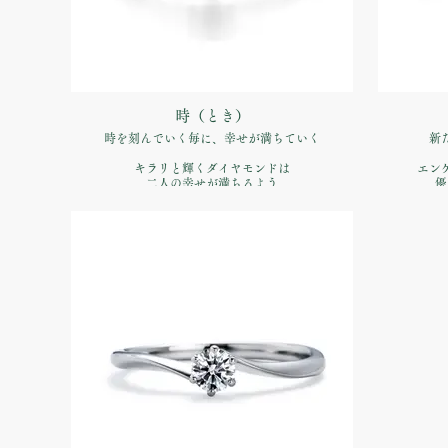
時（とき）
時を刻んでいく毎に、幸せが満ちていく
新
キラリと輝くダイヤモンドは
エン
二人の幸せが満ちるよう
優
品番：IFE021-015
価格：【婚約指輪】Pt900 ¥170,500（税込）
価格：【婚