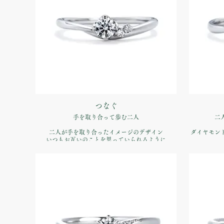
つなぐ
手を取り合って歩む二人
二
二人が手を取り合ったイメージのデザイン
ダイヤモン
いつもお互いのことを思っていられるように
心が躍りだ
品番：IFE013-015
価格：【婚約指輪】Pt900 ¥170,500（税込）
価格：【婚