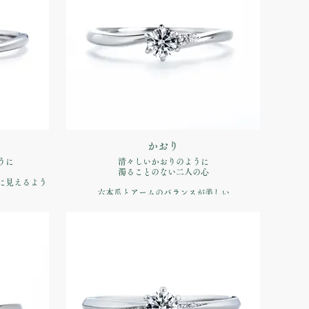
かおり
うに
清々しいかおりのように
濁ることのない二人の心
に見えるよう
六本爪とアームのバランスが美しい
ります
シンプルなエンゲージリング
品番：IFE016-015
00（税込）
価格：【婚約指輪】Pt900 ¥170,500（税込）