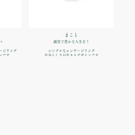
まこと
べ
誠実で豊かな人生を！
ゲージリング
シンプルなエンゲージリング
ンです
自分らしさが生きるデザインです
品番：IFE051-015
00税込）
価格：【婚約指輪】Pt900 ¥170,500（税込）