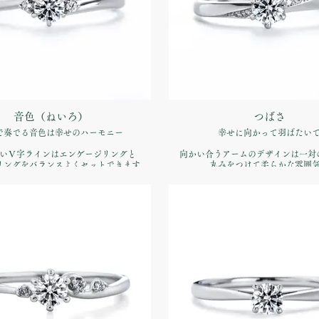
音色（ねいろ）
つばさ
で奏でる音色は幸せのハーモニー
幸せに向かって羽ばたい
いＶ字ラインはエンゲージリングと
向かい合うアームのデザインは一対
リングをバランスよくセットできます
丸みをつけて柔らかな雰囲
品番：IFE018-015
品番：IFE019-015
婚約指輪】Pt900 ¥170,500税込）
価格：【婚約指輪】Pt900 ¥170,5