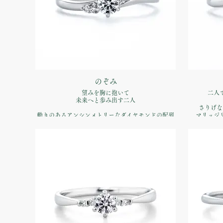
のぞみ
望みを胸に抱いて
二人
未来へと歩み出す二人
さりげな
動きのあるアンシンメトリーなダイヤモンドの配列
マリッジ
リズミカルな美しさで明るい希望を表現
品番：IFE017-015
価格：【
価格：【婚約指輪】Pt900 ¥170,500（税込）