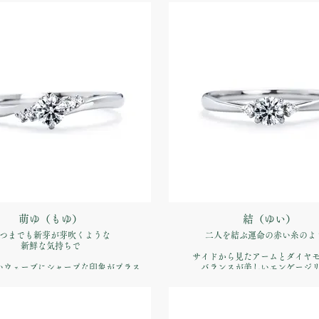
品番：IFE003-015
品番：IFE002-015
価格：【婚約指輪】Pt900 ¥170,5
約指輪】Pt900 ¥170,500（税込）
萌ゆ（もゆ）
結（ゆい）
つまでも新芽が芽吹くような
二人を結ぶ運命の赤い糸のよ
新鮮な気持ちで
サイドから見たアームとダイヤ
いウェーブにシャープな印象がプラス
バランスが美しいエンゲージ
ない少しエッジの効いた仕上がり
品番：IFE007-015
品番：IFE006-015
価格：【婚約指輪】Pt900 ¥170,5