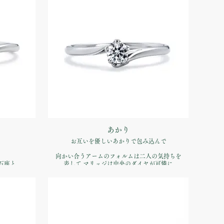
あかり
お互いを優しいあかりで包み込んで
向かい合うアームのフォルムは二人の気持ちを
石座と
表して マリッジは中央のダイヤが可憐に
的なエンゲー
ダイヤの石座にハートを配したデザイン。サイドか
ら見た時も幸せな雰囲気が伝わってきます。
品番：IFE012-015
00（税込）
価格：【婚約指輪】Pt900 ¥170,500（税込）