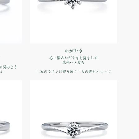
かがやき
て
心に宿るかがやきを抱きしめ
未来へと歩む
の羽のよう
気に
二本のラインは寄り添う二人の絆をイメージ
重ね付けで手元を繊細に彩ります
品番：IFE020-015
00（税込）
価格：【婚約指輪】Pt900 ¥170,500（税込）