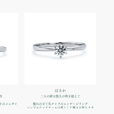
はるか
持
二人の絆は悠久の時を超えて
ドのメレダイ
憧れの立て爪タイプのエンゲージリング
シンプルなソリテールは凛とした輝きを放ちます
せて