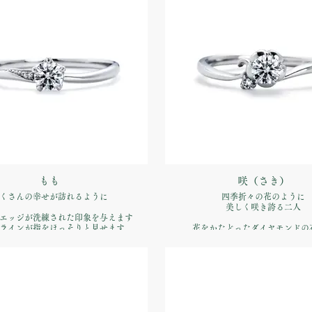
約指輪】Pt900 ¥170,500（税込）
もも
咲（さき）
くさんの幸せが訪れるように
四季折々の花のように
美しく咲き誇る二人
エッジが洗練された印象を与えます
ラインが指をほっそりと見せます
花をかたどったダイヤモンドの
リズミカルなフォルムのアームが印象
品番：IFE010-015
ジリング
約指輪】Pt900 ¥170,500（税込）
品番：IFE011-015
価格：【婚約指輪】Pt900 ¥170,5