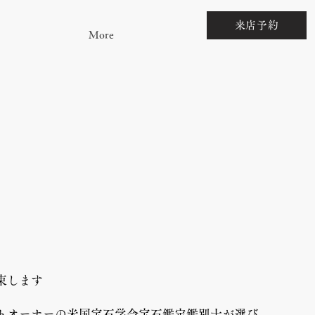
来店予約
More
束します
トオーナーの米国宝石学会宝石鑑定鑑別士が選び