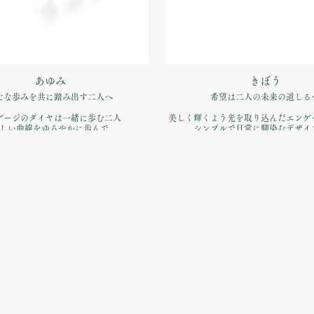
あゆみ
きぼう
たな歩みを共に踏み出す二人へ
希望は二人の未来の道しる
ゲージのダイヤは一緒に歩む二人
美しく輝くよう光を取り込んだエン
しい曲線をゆるやかに歩んで
シンプルで日常に馴染むデザイ
品番：IFE022-015
品番：IFE050-015
約指輪】Pt900 ¥170,500（税込）
価格：【婚約指輪】Pt900 ¥170,5