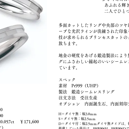
あふれる輝
二人でひと
多面カットしたリング中央部のツヤ
ープな光沢ラインが洗練された印象
技が求められるプリンセスカットの
放ちます。
地金の硬度をあげる鍛造製法により
グにふさわしい縁起のいいシームレ
ています。
スペック
素材 Pt999（UHP）
製法 鍛造シームレスリング
注文方法 受注生産
オプション 内面誕生石、内面刻印
0
H＝ダイヤ無：幅3.0ｍｍ
00
S＝ダイヤ無：幅2.5ｍｍ
0.057ct ￥171,600
D＝ダイヤ付：幅2.5ｍｍダイヤ無タイプは、
す）
掲載している商品は、PBR006H、PBR006