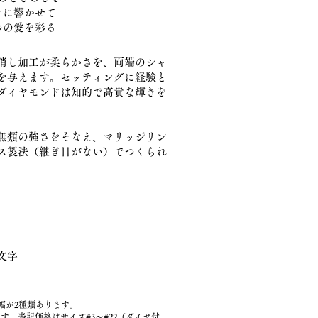
きに響かせて
つの愛を彩る
消し加工が柔らかさを、両端のシャ
を与えます。セッティングに経験と
ダイヤモンドは知的で高貴な輝きを
無類の強さをそなえ、マリッジリン
ス製法（継ぎ目がない）でつくられ
文字
幅が2種類あります。
Dです。表記価格はサイズ#3～#22（ダイヤ付