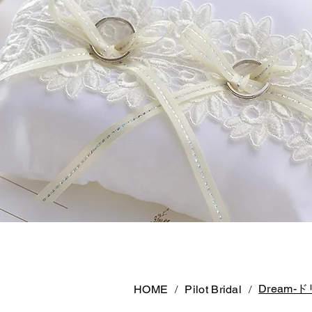
Dream-
HOME
/
Pilot Bridal
/