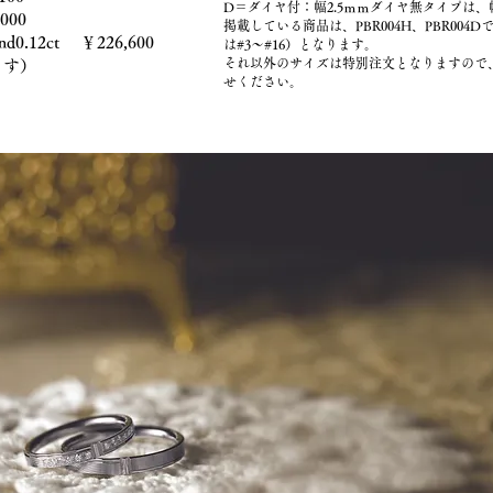
D＝ダイヤ付：幅2.5ｍｍダイヤ無タイプは、
000
掲載している商品は、PBR004H、PBR004
nd0.12ct ￥226,600
は#3～#16）となります。
それ以外のサイズは特別注文となりますので
ます）
せください。