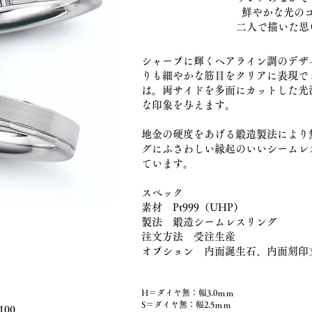
鮮やかな光の
二人で描いた思
シャープに輝くヘアライン調のデザ
りも細やかな筋目をクリアに表現で
は。両サイドを多面にカットした光
な印象を与えます。
地金の硬度をあげる鍛造製法により
グにふさわしい縁起のいいシームレ
ています。
スペック
素材 Pt999（UHP）
製法 鍛造シームレスリング
注文方法 受注生産
オプション 内面誕生石、内面刻印
H＝ダイヤ無：幅3.0ｍｍ
S＝ダイヤ無：幅2.5ｍｍ
100