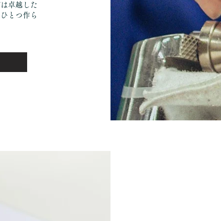
グは卓越した
つひとつ作ら