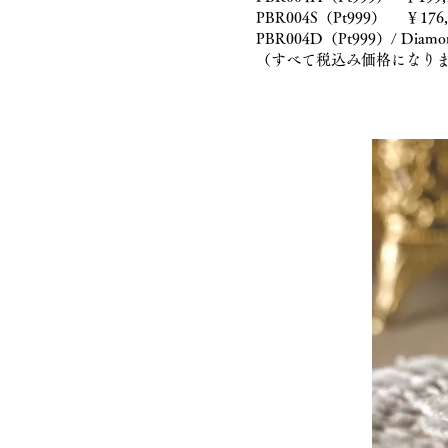
PBR004S（Pt999） ￥176,
PBR004D（Pt999）/ Diamo
（すべて税込み価格になり