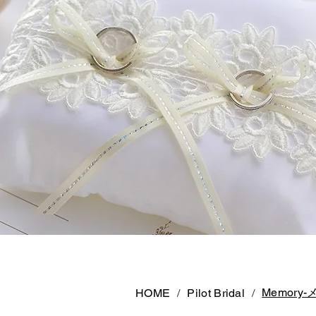
Memory
HOME
/
Pilot Bridal
/