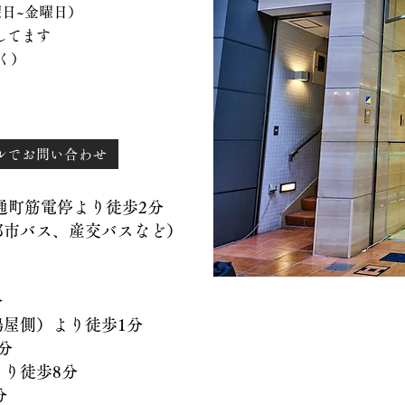
、水曜日~金曜日）
てます
く）
ルでお問い合わせ
）通町筋電停より徒歩2分
バス、産交バスなど）
分
側）より徒歩1分
分
徒歩8分
分