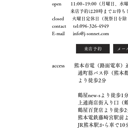
open 11:00~19:00（月曜日
来店予約は20時までお待ちし
closed 火曜日定休日（祝祭日を除
contact tel:096-326-4949
E-mail
info@j-sonnet.com
来店予約
メー
access 熊本市電（路面電車
通町筋バス停（熊本都市
より徒歩2分
鶴屋new-sより徒歩1
上通商店街入り口（鶴屋
鶴屋百貨店より徒歩2
熊本電鉄藤崎宮駅前より
JR熊本駅から車で10