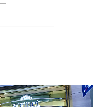
リングと鋳造リングの違
は？後悔しない結婚指輪
び方を解説