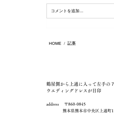
コメントを追加…
熊本で結婚指輪は何店舗回る
べき？後悔しないお店の選び
方
記事
HOME
/
鶴屋側から上通に入って左手の
ウエディングドレスが目印
address 〒860-0845
熊本県熊本市中央区上通町1-17