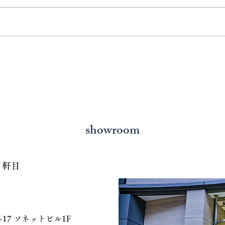
熊本で結婚指輪を選ぶ予算は
鍛造
どれくらい？相場と後悔しな
いと
い選び方を解説
の選
showroom
７軒目
 ソネットビル1F