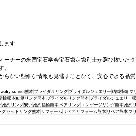
します
オーナーの米国宝石学会宝石鑑定鑑別士が選び抜いたダ
す。
分からない些細な情報も見逃すことなく、安心できる品
ewelry sonnet熊本
ブライダルリング
ブライダルジュエリー
結婚指輪
マ
指輪熊本
結婚リング熊本
ブライダルリング熊本
ブライダルジュエリー
グ
婚約リング
安い
婚約指輪熊本
ペアリング
エンゲージリング熊本
婚約
ング
セットリング熊本
リフォーム
リペア
リフォーム熊本
リペア熊本
マ