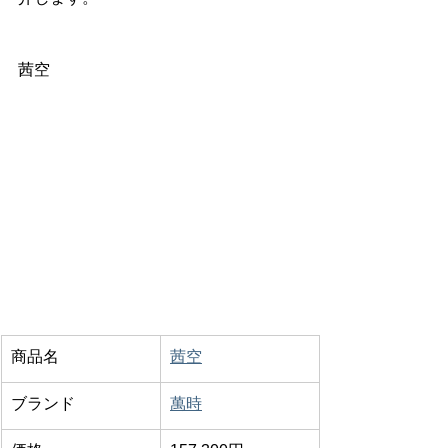
茜空
商品名
茜空
ブランド
萬時