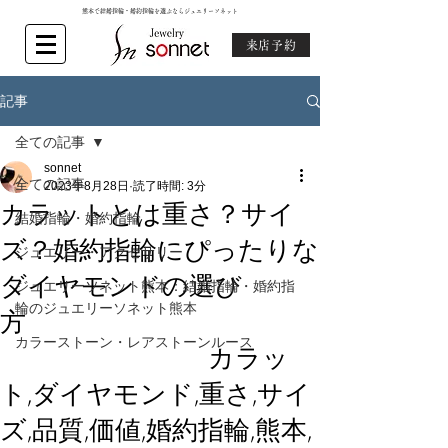
熊本で結婚指輪・婚約指輪を選ぶならジュエリーソネット
来店予約
記事
全ての記事
sonnet
全ての記事
2023年8月28日
読了時間: 3分
カラットとは重さ？サイ
結婚指輪・婚約指輪
ズ？婚約指輪にぴったりな
ジュエリー・アクセサリー
ダイヤモンドの選び
ジュエリーソネット熊本：結婚指輪・婚約指
輪のジュエリーソネット熊本
方
カラーストーン・レアストーンルース
カラッ
ト,ダイヤモンド,重さ,サイ
ズ,品質,価値,婚約指輪,熊本,