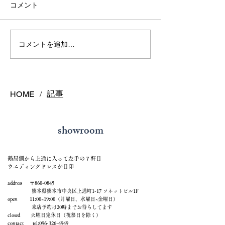
コメント
熊本で結婚指輪を選ぶ予
鍛造リングと鋳
コメントを追加…
算はどれくらい？相場と
の違いとは？後
後悔しない選び方を解説
結婚指輪の選び
記事
HOME
/
showroom
鶴屋側から上通に入って左手の７軒目
ウエディングドレスが目印
address 〒860-0845
熊本県熊本市中央区上通町1-17 ソネットビル1F
open 11:00~19:00（月曜日、水曜日~金曜日）
来店予約は20時までお待ちしてます
closed 火曜日定休日（祝祭日を除く）
contact tel:
096-326-4949