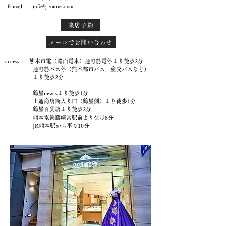
E-mail
info@j-sonnet.com
来店予約
メールでお問い合わせ
access 熊本市電（路面電車）通町筋電停より徒歩2分
通町筋バス停（熊本都市バス、産交バスなど）
より徒歩2分
鶴屋new-sより徒歩1分
上通商店街入り口（鶴屋側）より徒歩1分
鶴屋百貨店より徒歩2分
熊本電鉄藤崎宮駅前より徒歩8分
JR熊本駅から車で10分