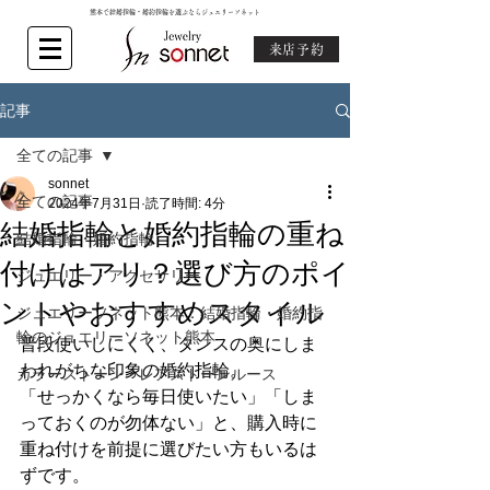
熊本で結婚指輪・婚約指輪を選ぶならジュエリーソネット
来店予約
記事
全ての記事
sonnet
全ての記事
2024年7月31日
読了時間: 4分
結婚指輪と婚約指輪の重ね
結婚指輪・婚約指輪
付けはアリ？選び方のポイ
ジュエリー・アクセサリー
ントやおすすめスタイル
ジュエリーソネット熊本：結婚指輪・婚約指
輪のジュエリーソネット熊本
普段使いしにくく、タンスの奥にしま
われがちな印象の婚約指輪。
カラーストーン・レアストーンルース
「せっかくなら毎日使いたい」「しま
っておくのが勿体ない」と、購入時に
重ね付けを前提に選びたい方もいるは
ずです。