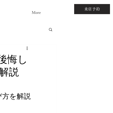
来店予約
More
アストーンルース
後悔し
解説
び方を解説