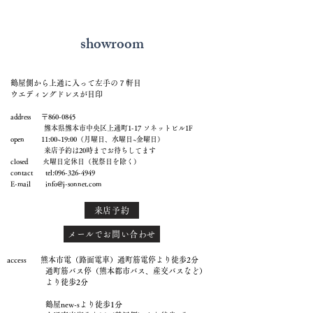
showroom
鶴屋側から上通に入って左手の７軒目
ウエディングドレスが目印
address 〒860-0845
熊本県熊本市中央区上通町1-17 ソネットビル1F
open 11:00~19:00（月曜日、水曜日~金曜日）
来店予約は20時までお待ちしてます
closed 火曜日定休日（祝祭日を除く）
contact tel:
096-326-4949
E-mail
info@j-sonnet.com
来店予約
メールでお問い合わせ
access 熊本市電（路面電車）通町筋電停より徒歩2分
通町筋バス停（熊本都市バス、産交バスなど）
より徒歩2分
鶴屋new-sより徒歩1分