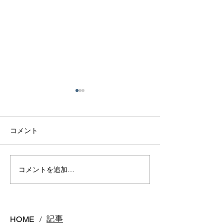
コメント
熊本で結婚指輪は毎日着
熊本で結婚指輪
コメントを追加…
けっぱなしで大丈夫？長
う？購入時期の
持ちさせるポイントを解
悔しないスケジ
説
ご紹介
記事
HOME
/