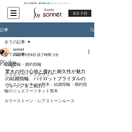
熊本で結婚指輪・婚約指輪を選ぶならジュエリーソネット
来店予約
記事
全ての記事
sonnet
全ての記事
2020年5月8日
読了時間: 1分
Pledge
結婚指輪・婚約指輪
驚きの付け心地と優れた耐久性が魅力
ジュエリー・アクセサリー
の結婚指輪、パイロットブライダルの
ジュエリーソネット熊本：結婚指輪・婚約指
プレッジをご紹介。
輪のジュエリーソネット熊本
カラーストーン・レアストーンルース