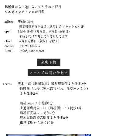
鶴屋側から上通に入って左手の７軒目
ウエディングドレスが目印
address 〒860-0845
熊本県熊本市中央区上通町1-17 ソネットビル1F
open 11:00~19:00（月曜日、水曜日~金曜日）
来店予約は20時までお待ちしてます
closed 火曜日定休日（祝祭日を除く）
contact tel:
096-326-4949
E-mail
info@j-sonnet.com
来店予約
メールでお問い合わせ
access 熊本市電（路面電車）通町筋電停より徒歩2分
通町筋バス停（熊本都市バス、産交バスなど）
より徒歩2分
鶴屋new-sより徒歩1分
上通商店街入り口（鶴屋側）より徒歩1分
鶴屋百貨店より徒歩2分
熊本電鉄藤崎宮駅前より徒歩8分
JR熊本駅から車で10分