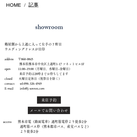
記事
HOME
/
showroom
鶴屋側から上通に入って左手の７軒目
ウエディングドレスが目印
address 〒860-0845
熊本県熊本市中央区上通町1-17 ソネットビル1F
open 11:00~19:00（月曜日、水曜日~金曜日）
来店予約は20時までお待ちしてます
closed 火曜日定休日（祝祭日を除く）
contact tel:
096-326-4949
E-mail
info@j-sonnet.com
来店予約
メールでお問い合わせ
access 熊本市電（路面電車）通町筋電停より徒歩2分
通町筋バス停（熊本都市バス、産交バスなど）
より徒歩2分