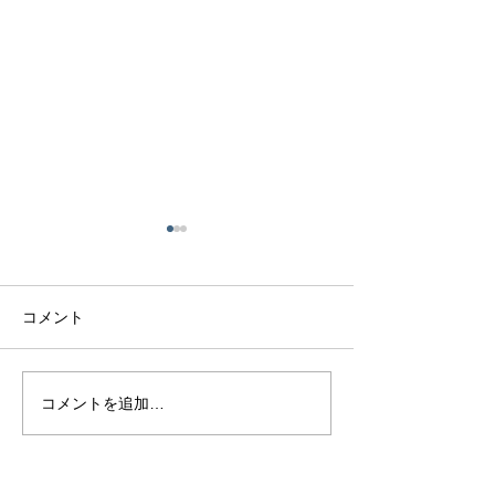
コメント
熊本で結婚指輪を選ぶ予
鍛造リングと鋳
コメントを追加…
算はどれくらい？相場と
の違いとは？後
後悔しない選び方を解説
結婚指輪の選び