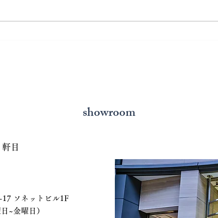
熊本で結婚指輪を選ぶ予算は
鍛造
どれくらい？相場と後悔しな
いと
い選び方を解説
の選
showroom
７軒目
 ソネットビル1F
、水曜日~金曜日）