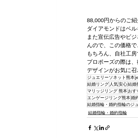
88,000円からの
ダイアモンドはベル
また宣伝広告やビジ
んので、この価格で
もちろん、自社工房
プロポーズの際は、
デザインがお気に召
ジュエリーソネット熊本
j
結婚リング
人気
安心
結婚
マリッジリング 熊本
おす
エンゲージリング熊本
婚
結婚指輪・婚約指輪のジ
結婚指輪・婚約指輪