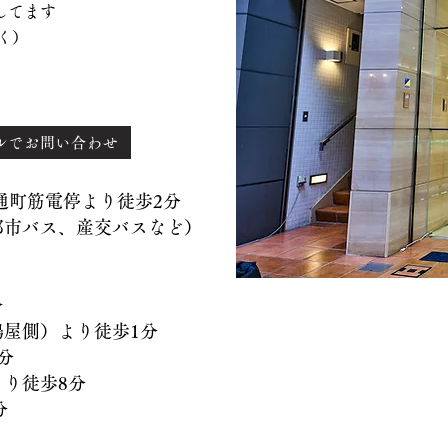
てます
く）
ルでお問い合わせ
）通町筋電停より徒歩2分
バス、産交バスなど）
分
側）より徒歩1分
分
徒歩8分
分