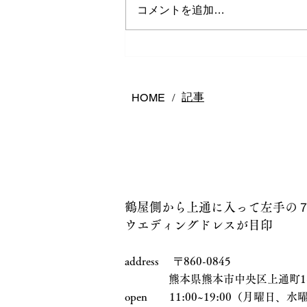
コメントを追加…
熊本で結婚指輪は何店舗回る
べき？後悔しないお店の選び
方
記事
HOME
/
鶴屋側から上通に入って左手の
ウエディングドレスが目印
address 〒860-0845
熊本県熊本市中央区上通町1-17
open 11:00~19:00（月曜日