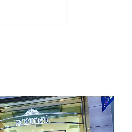
リングと鋳造リングの違
は？後悔しない結婚指輪
び方を解説