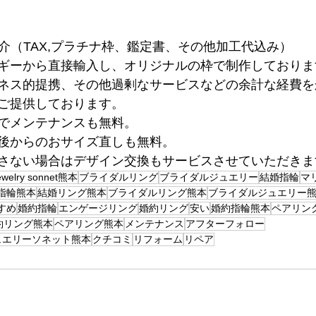
ご紹介（TAX,プラチナ枠、鑑定書、その他加工代込み）
ギーから直接輸入し、オリジナルの枠で制作しておりま
ネス的提携、その他過剰なサービスなどの余計な経費を
ご提供しております。
でメンテナンスも無料。
後からのおサイズ直しも無料。
さない場合はデザイン交換もサービスさせていただきま
ewelry sonnet熊本
ブライダルリング
ブライダルジュエリー
結婚指輪
マ
指輪熊本
結婚リング熊本
ブライダルリング熊本
ブライダルジュエリー
すめ
婚約指輪
エンゲージリング
婚約リング
安い
婚約指輪熊本
ペアリン
約リング熊本
ペアリング熊本
メンテナンス
アフターフォロー
ュエリーソネット熊本
クチコミ
リフォーム
リペア