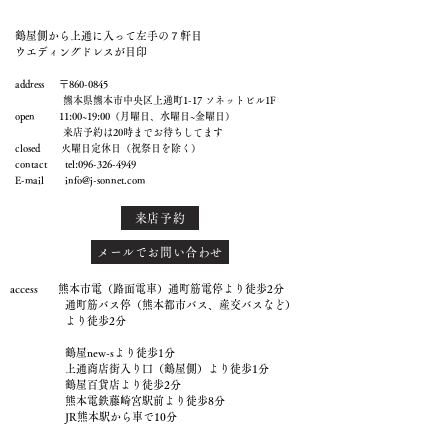
鶴屋側から上通に入って左手の７軒目
ウエディングドレスが目印
address 〒860-0845
熊本県熊本市中央区上通町1-17 ソネットビル1F
open 11:00~19:00（月曜日、水曜日~金曜日）
来店予約は20時までお待ちしてます
closed 火曜日定休日（祝祭日を除く）
contact tel:
096-326-4949
E-mail
info@j-sonnet.com
来店予約
メールでお問い合わせ
access 熊本市電（路面電車）通町筋電停より徒歩2分
通町筋バス停（熊本都市バス、産交バスなど）
より徒歩2分
鶴屋new-sより徒歩1分
上通商店街入り口（鶴屋側）より徒歩1分
鶴屋百貨店より徒歩2分
熊本電鉄藤崎宮駅前より徒歩8分
JR熊本駅から車で10分