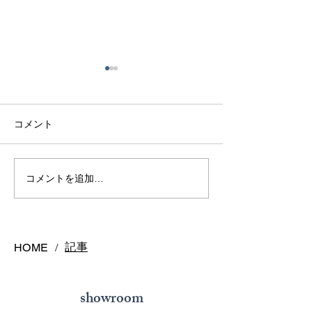
コメント
熊本で結婚指輪を選ぶ予
鍛造リングと鋳
コメントを追加…
算はどれくらい？相場と
の違いとは？後
後悔しない選び方を解説
結婚指輪の選び
記事
HOME
/
showroom