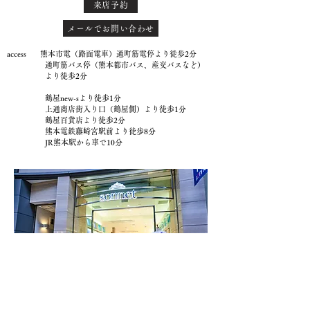
来店予約
メールでお問い合わせ
access 熊本市電（路面電車）通町筋電停より徒歩2分
通町筋バス停（熊本都市バス、産交バスなど）
より徒歩2分
鶴屋new-sより徒歩1分
上通商店街入り口（鶴屋側）より徒歩1分
鶴屋百貨店より徒歩2分
熊本電鉄藤崎宮駅前より徒歩8分
JR熊本駅から車で10分