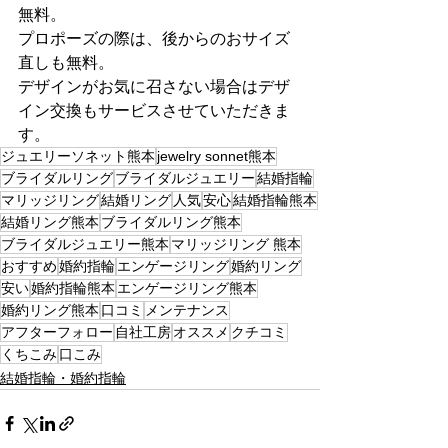
無料。
プロポーズの際は、後からのおサイズ
直しも無料。
デザインがお気に召さない場合はデザ
イン交換もサービスさせていただきま
す。
ジュエリーソネット熊本
jewelry sonnet熊本
ブライダルリング
ブライダルジュエリー
結婚指輪
マリッジリング
結婚リング
人気
安心
結婚指輪熊本
結婚リング熊本
ブライダルリング熊本
ブライダルジュエリー熊本
マリッジリング 熊本
おすすめ
婚約指輪
エンゲージリング
婚約リング
安い
婚約指輪熊本
エンゲージリング熊本
婚約リング熊本
口コミ
メンテナンス
アフターフォロー
自社工房
オススメ
クチコミ
くちこみ
口こみ
結婚指輪・婚約指輪