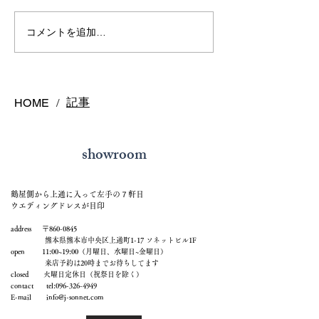
熊本で結婚指輪を選ぶ予
鍛造リングと鋳
コメントを追加…
算はどれくらい？相場と
の違いとは？後
後悔しない選び方を解説
結婚指輪の選び
記事
HOME
/
showroom
鶴屋側から上通に入って左手の７軒目
ウエディングドレスが目印
address 〒860-0845
熊本県熊本市中央区上通町1-17 ソネットビル1F
open 11:00~19:00（月曜日、水曜日~金曜日）
来店予約は20時までお待ちしてます
closed 火曜日定休日（祝祭日を除く）
contact tel:
096-326-4949
E-mail
info@j-sonnet.com