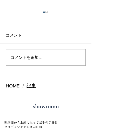
コメント
熊本で結婚指輪を選ぶ予
鍛造リングと鋳
コメントを追加…
算はどれくらい？相場と
の違いとは？後
後悔しない選び方を解説
結婚指輪の選び
記事
HOME
/
showroom
鶴屋側から上通に入って左手の７軒目
ウエディングドレスが目印