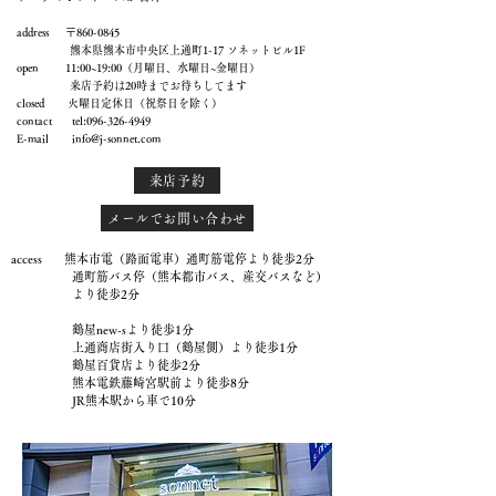
address 〒860-0845
熊本県熊本市中央区上通町1-17 ソネットビル1F
open 11:00~19:00（月曜日、水曜日~金曜日）
来店予約は20時までお待ちしてます
closed 火曜日定休日（祝祭日を除く）
contact tel:
096-326-4949
E-mail
info@j-sonnet.com
来店予約
メールでお問い合わせ
access 熊本市電（路面電車）通町筋電停より徒歩2分
通町筋バス停（熊本都市バス、産交バスなど）
より徒歩2分
鶴屋new-sより徒歩1分
上通商店街入り口（鶴屋側）より徒歩1分
鶴屋百貨店より徒歩2分
熊本電鉄藤崎宮駅前より徒歩8分
JR熊本駅から車で10分