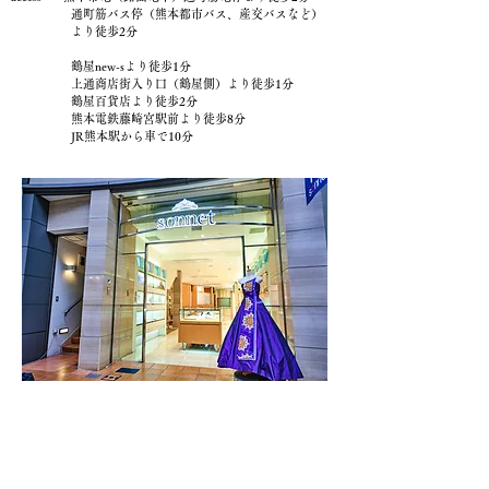
通町筋バス停（熊本都市バス、産交バスなど）
より徒歩2分
鶴屋new-sより徒歩1分
上通商店街入り口（鶴屋側）より徒歩1分
鶴屋百貨店より徒歩2分
熊本電鉄藤崎宮駅前より徒歩8分
JR熊本駅から車で10分