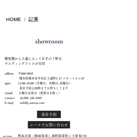
後悔しない選び方を解説
結婚指輪の選び
記事
HOME
/
showroom
鶴屋側から上通に入って左手の７軒目
ウエディングドレスが目印
address 〒860-0845
熊本県熊本市中央区上通町1-17 ソネットビル1F
open 11:00~19:00（月曜日、水曜日~金曜日）
来店予約は20時までお待ちしてます
closed 火曜日定休日（祝祭日を除く）
contact tel:
096-326-4949
E-mail
info@j-sonnet.com
来店予約
メールでお問い合わせ
access 熊本市電（路面電車）通町筋電停より徒歩2分