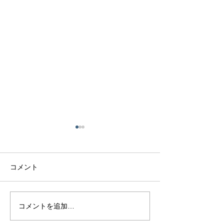
コメント
熊本で結婚指輪を選ぶ予
鍛造リングと鋳
コメントを追加…
算はどれくらい？相場と
の違いとは？後